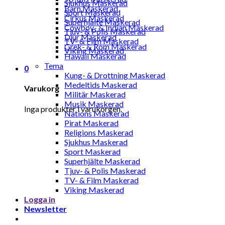
Sjukhus Maskerad
Barn Maskerad
Sport Maskerad
Cirkus Maskerad
Superhjälte Maskerad
Cowboy- & Indian Maskerad
Tjuv- & Polis Maskerad
Djur Maskerad
TV- & Film Maskerad
Grek- & Rom Maskerad
Viking Maskerad
Hawaii Maskerad
Tema
0
Kung- & Drottning Maskerad
Medeltids Maskerad
Varukorg
Militär Maskerad
Musik Maskerad
Inga produkter i varukorgen.
Nations Maskerad
Pirat Maskerad
Religions Maskerad
Sjukhus Maskerad
Sport Maskerad
Superhjälte Maskerad
Tjuv- & Polis Maskerad
TV- & Film Maskerad
Viking Maskerad
Logga in
Newsletter