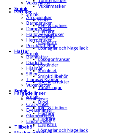
Tomtemasker
Vuxenhattar
Vuxenmasker
Smink
Peruker
Smink
Afroperuker
Blod
Barnperuker
Eye- & Lipliner
Damperuker
Hårfärg
Halloweenperuker
Hudfärg
Herrperuker
Läppstift
Peruktillbehör
Lösnaglar och Nagellack
Hattar
Smink
Barnhattar
Lösögonfransar
Diadem
Löständer
Hjälmar
Sminkset
Slöjor
Sminktillbehör
Tiaras & Kronor
Specialeffekter
Vuxenhattar
Tatueringar
Smink
Färgade linser
Smink
Basiclinser
Blod
Crazylinser
Eye- & Lipliner
Eyelushlinser
Hårfärg
Glamourlinser
Hudfärg
Linstillbehör
Läppstift
Tillbehör
Lösnaglar och Nagellack
Maskeradteman