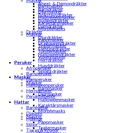
Masker
Ängel- & Demondräkter
Barnmasker
Barndräkter
Djurmasker
Bokstavsdräkter
Halloweenmasker
Budgetdräkter
Karaktärsmasker
Damdräkter
Morphmasks
Dräkter
Masker
Djurdräkter
Pappmasker
Dragqueendräkter
Teatermasker
Fightingdräkter
Tomtemasker
Halloweendräkter
Vuxenmasker
Herrdräkter
Peruker
Hunddräkter
Afroperuker
Sexiga dräkter
Barnperuker
Masker
Damperuker
Masker
Halloweenperuker
Barnmasker
Herrperuker
Djurmasker
Peruktillbehör
Halloweenmasker
Hattar
Karaktärsmasker
Barnhattar
Morphmasks
Diadem
Masker
Hjälmar
Pappmasker
Slöjor
Teatermasker
Tiaras & Kronor