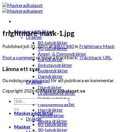
Skip
to
content
Maskeraddräkter
frightmare-mask-1.jpg
Dräkter
80-talsdräkter
Published
juli 31, 2015
at
440 × 440
in
Frightmare Mask
90-talsdräkter
Ängel- & Demondräkter
Post a comment
or leave a trackback:
Trackback URL
.
Barndräkter
Bokstavsdräkter
Lämna ett svar
Budgetdräkter
Damdräkter
Du måste vara
inloggad
för att publicera en kommentar.
Dräkter
Djurdräkter
Copyright 2026 ©
Maskeradkalaset.se
Dragqueendräkter
Fightingdräkter
Sök
Halloweendräkter
efter:
Herrdräkter
Maskeraddräkter
Hunddräkter
Dräkter
Sexiga dräkter
80-talsdräkter
Masker
90-talsdräkter