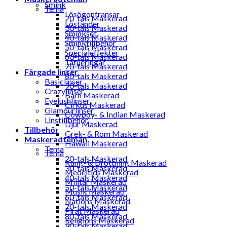
Smink
Tema
Lösögonfransar
20-tals Maskerad
Löständer
30-tals Maskerad
Sminkset
40-tals Maskerad
Sminktillbehör
50-tals Maskerad
Specialeffekter
60-tals Maskerad
Tatueringar
70-tals Maskerad
Färgade linser
80-tals Maskerad
Basiclinser
90-tals Maskerad
Crazylinser
Barn Maskerad
Eyelushlinser
Cirkus Maskerad
Glamourlinser
Cowboy- & Indian Maskerad
Linstillbehör
Djur Maskerad
Tillbehör
Grek- & Rom Maskerad
Maskeradteman
Hawaii Maskerad
Tema
Tema
20-tals Maskerad
Kung- & Drottning Maskerad
30-tals Maskerad
Medeltids Maskerad
40-tals Maskerad
Militär Maskerad
50-tals Maskerad
Musik Maskerad
60-tals Maskerad
Nations Maskerad
70-tals Maskerad
Pirat Maskerad
80-tals Maskerad
Religions Maskerad
90-tals Maskerad