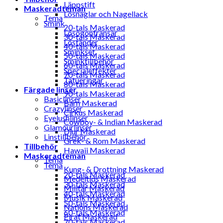
Läppstift
Maskeradteman
Lösnaglar och Nagellack
Tema
Smink
20-tals Maskerad
Lösögonfransar
30-tals Maskerad
Löständer
40-tals Maskerad
Sminkset
50-tals Maskerad
Sminktillbehör
60-tals Maskerad
Specialeffekter
70-tals Maskerad
Tatueringar
80-tals Maskerad
Färgade linser
90-tals Maskerad
Basiclinser
Barn Maskerad
Crazylinser
Cirkus Maskerad
Eyelushlinser
Cowboy- & Indian Maskerad
Glamourlinser
Djur Maskerad
Linstillbehör
Grek- & Rom Maskerad
Tillbehör
Hawaii Maskerad
Maskeradteman
Tema
Tema
Kung- & Drottning Maskerad
20-tals Maskerad
Medeltids Maskerad
30-tals Maskerad
Militär Maskerad
40-tals Maskerad
Musik Maskerad
50-tals Maskerad
Nations Maskerad
60-tals Maskerad
Pirat Maskerad
70-tals Maskerad