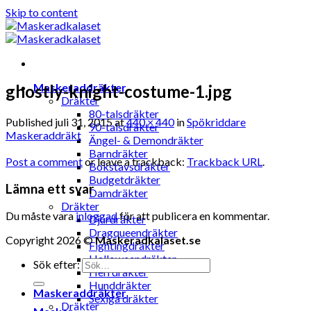
Skip to content
Maskeraddräkter
ghostly-knight-costume-1.jpg
Dräkter
80-talsdräkter
Published
juli 31, 2015
at
440 × 440
in
Spökriddare
90-talsdräkter
Maskeraddräkt
Ängel- & Demondräkter
Barndräkter
Post a comment
or leave a trackback:
Trackback URL
.
Bokstavsdräkter
Budgetdräkter
Lämna ett svar
Damdräkter
Dräkter
Du måste vara
inloggad
för att publicera en kommentar.
Djurdräkter
Dragqueendräkter
Copyright 2026 ©
Maskeradkalaset.se
Fightingdräkter
Halloweendräkter
Sök efter:
Herrdräkter
Hunddräkter
Maskeraddräkter
Sexiga dräkter
Dräkter