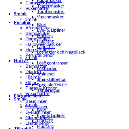
Pappmasker
Tiaras & Kronor
Teatermasker
Vuxenhattar
Tomtemasker
Smink
Vuxenmasker
Smink
Peruker
Blod
Afroperuker
Eye- & Lipliner
Barnperuker
Hårfärg
Damperuker
Hudfärg
Halloweenperuker
Läppstift
Herrperuker
Lösnaglar och Nagellack
Peruktillbehör
Smink
Hattar
Lösögonfransar
Barnhattar
Löständer
Diadem
Sminkset
Hjälmar
Sminktillbehör
Slöjor
Specialeffekter
Tiaras & Kronor
Tatueringar
Vuxenhattar
Färgade linser
Smink
Basiclinser
Smink
Crazylinser
Blod
Eyelushlinser
Eye- & Lipliner
Glamourlinser
Hårfärg
Linstillbehör
Hudfärg
Tillbehör