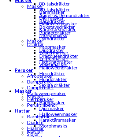
Masker
80-talsdräkter
Masker
90-talsdräkter
Barnmasker
Ängel- & Demondräkter
Djurmasker
Barndräkter
Halloweenmasker
Bokstavsdräkter
Karaktärsmasker
Budgetdräkter
Morphmasks
Damdräkter
Masker
Dräkter
Pappmasker
Djurdräkter
Teatermasker
Dragqueendräkter
Tomtemasker
Fightingdräkter
Vuxenmasker
Halloweendräkter
Peruker
Herrdräkter
Afroperuker
Hunddräkter
Barnperuker
Sexiga dräkter
Damperuker
Masker
Halloweenperuker
Masker
Herrperuker
Barnmasker
Peruktillbehör
Djurmasker
Hattar
Halloweenmasker
Barnhattar
Karaktärsmasker
Diadem
Morphmasks
Hjälmar
Masker
Slöjor