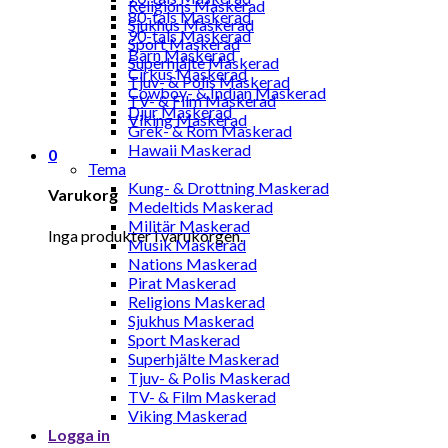
Religions Maskerad
80-tals Maskerad
Sjukhus Maskerad
90-tals Maskerad
Sport Maskerad
Barn Maskerad
Superhjälte Maskerad
Cirkus Maskerad
Tjuv- & Polis Maskerad
Cowboy- & Indian Maskerad
TV- & Film Maskerad
Djur Maskerad
Viking Maskerad
Grek- & Rom Maskerad
Hawaii Maskerad
0
Tema
Kung- & Drottning Maskerad
Varukorg
Medeltids Maskerad
Militär Maskerad
Inga produkter i varukorgen.
Musik Maskerad
Nations Maskerad
Pirat Maskerad
Religions Maskerad
Sjukhus Maskerad
Sport Maskerad
Superhjälte Maskerad
Tjuv- & Polis Maskerad
TV- & Film Maskerad
Viking Maskerad
Logga in