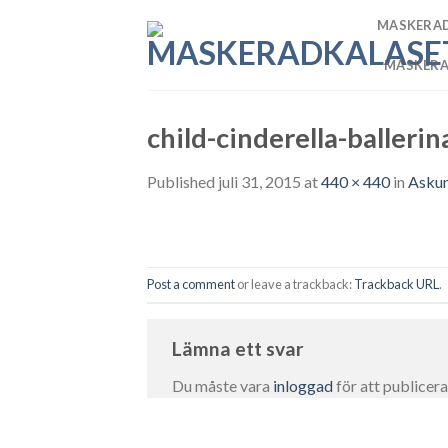
Skip
MASKERA
to
content
MASKER
child-cinderella-balleri
Published
juli 31, 2015
at
440 × 440
in
Askun
Post a comment
or leave a trackback:
Trackback URL
.
Lämna ett svar
Du måste vara
inloggad
för att publicer