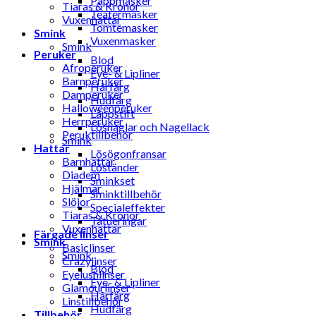
Pappmasker
Tiaras & Kronor
Teatermasker
Vuxenhattar
Tomtemasker
Smink
Vuxenmasker
Smink
Peruker
Blod
Afroperuker
Eye- & Lipliner
Barnperuker
Hårfärg
Damperuker
Hudfärg
Halloweenperuker
Läppstift
Herrperuker
Lösnaglar och Nagellack
Peruktillbehör
Smink
Hattar
Lösögonfransar
Barnhattar
Löständer
Diadem
Sminkset
Hjälmar
Sminktillbehör
Slöjor
Specialeffekter
Tiaras & Kronor
Tatueringar
Vuxenhattar
Färgade linser
Smink
Basiclinser
Smink
Crazylinser
Blod
Eyelushlinser
Eye- & Lipliner
Glamourlinser
Hårfärg
Linstillbehör
Hudfärg
Tillbehör