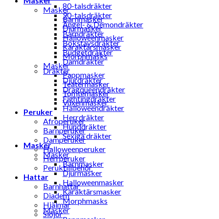
Masker
80-talsdräkter
Masker
90-talsdräkter
Barnmasker
Ängel- & Demondräkter
Djurmasker
Barndräkter
Halloweenmasker
Bokstavsdräkter
Karaktärsmasker
Budgetdräkter
Morphmasks
Damdräkter
Masker
Dräkter
Pappmasker
Djurdräkter
Teatermasker
Dragqueendräkter
Tomtemasker
Fightingdräkter
Vuxenmasker
Halloweendräkter
Peruker
Herrdräkter
Afroperuker
Hunddräkter
Barnperuker
Sexiga dräkter
Damperuker
Masker
Halloweenperuker
Masker
Herrperuker
Barnmasker
Peruktillbehör
Djurmasker
Hattar
Halloweenmasker
Barnhattar
Karaktärsmasker
Diadem
Morphmasks
Hjälmar
Masker
Slöjor