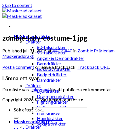
Skip to content
Maskeraddräkter
zombie-lady-costume-1.jpg
Dräkter
80-talsdräkter
Published
juli 31, 2015
at
440 × 440
in
Zombie Präriedam
90-talsdräkter
Maskeraddräkt
Ängel- & Demondräkter
Barndräkter
Post a comment
or leave a trackback:
Trackback URL
.
Bokstavsdräkter
Budgetdräkter
Lämna ett svar
Damdräkter
Dräkter
Du måste vara
inloggad
för att publicera en kommentar.
Djurdräkter
Dragqueendräkter
Copyright 2026 ©
Maskeradkalaset.se
Fightingdräkter
Halloweendräkter
Sök efter:
Herrdräkter
Hunddräkter
Maskeraddräkter
Sexiga dräkter
Dräkter