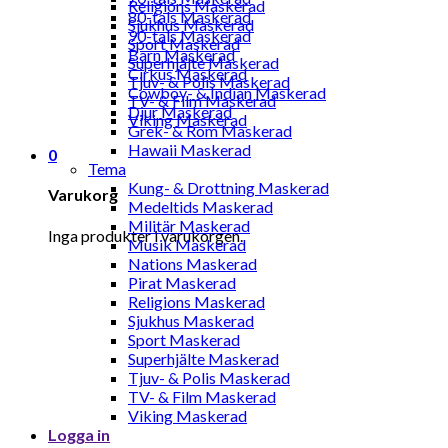
Religions Maskerad
80-tals Maskerad
Sjukhus Maskerad
90-tals Maskerad
Sport Maskerad
Barn Maskerad
Superhjälte Maskerad
Cirkus Maskerad
Tjuv- & Polis Maskerad
Cowboy- & Indian Maskerad
TV- & Film Maskerad
Djur Maskerad
Viking Maskerad
Grek- & Rom Maskerad
Hawaii Maskerad
0
Tema
Kung- & Drottning Maskerad
Varukorg
Medeltids Maskerad
Militär Maskerad
Inga produkter i varukorgen.
Musik Maskerad
Nations Maskerad
Pirat Maskerad
Religions Maskerad
Sjukhus Maskerad
Sport Maskerad
Superhjälte Maskerad
Tjuv- & Polis Maskerad
TV- & Film Maskerad
Viking Maskerad
Logga in