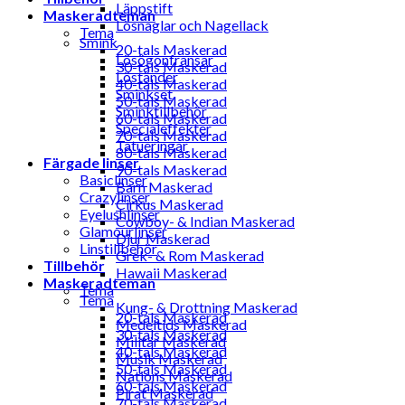
Läppstift
Maskeradteman
Lösnaglar och Nagellack
Tema
Smink
20-tals Maskerad
Lösögonfransar
30-tals Maskerad
Löständer
40-tals Maskerad
Sminkset
50-tals Maskerad
Sminktillbehör
60-tals Maskerad
Specialeffekter
70-tals Maskerad
Tatueringar
80-tals Maskerad
Färgade linser
90-tals Maskerad
Basiclinser
Barn Maskerad
Crazylinser
Cirkus Maskerad
Eyelushlinser
Cowboy- & Indian Maskerad
Glamourlinser
Djur Maskerad
Linstillbehör
Grek- & Rom Maskerad
Tillbehör
Hawaii Maskerad
Maskeradteman
Tema
Tema
Kung- & Drottning Maskerad
20-tals Maskerad
Medeltids Maskerad
30-tals Maskerad
Militär Maskerad
40-tals Maskerad
Musik Maskerad
50-tals Maskerad
Nations Maskerad
60-tals Maskerad
Pirat Maskerad
70-tals Maskerad