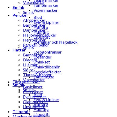
Teatermasker
Vuxenhattar
Tomtemasker
Smink
Vuxenmasker
Smink
Peruker
Blod
Afroperuker
Eye- & Lipliner
Barnperuker
Hårfärg
Damperuker
Hudfärg
Halloweenperuker
Läppstift
Herrperuker
Lösnaglar och Nagellack
Peruktillbehör
Smink
Hattar
Lösögonfransar
Barnhattar
Löständer
Diadem
Sminkset
Hjälmar
Sminktillbehör
Slöjor
Specialeffekter
Tiaras & Kronor
Tatueringar
Vuxenhattar
Färgade linser
Smink
Basiclinser
Smink
Crazylinser
Blod
Eyelushlinser
Eye- & Lipliner
Glamourlinser
Hårfärg
Linstillbehör
Hudfärg
Tillbehör
Läppstift
Maskeradteman