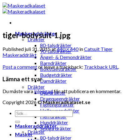
Skip
to
content
Maskeraddräkter
tiger-bodysuit-1.jpg
Dräkter
80-talsdräkter
Published
juli 31, 2015
at
440 × 440
in
Catsuit Tiger
90-talsdräkter
Maskeraddräkt
Ängel- & Demondräkter
Barndräkter
Post a comment
or leave a trackback:
Trackback URL
.
Bokstavsdräkter
Budgetdräkter
Lämna ett svar
Damdräkter
Dräkter
Du måste vara
inloggad
för att publicera en kommentar.
Djurdräkter
Dragqueendräkter
Copyright 2026 ©
Maskeradkalaset.se
Fightingdräkter
Halloweendräkter
Sök
Herrdräkter
efter:
Hunddräkter
Maskeraddräkter
Sexiga dräkter
Dräkter
Masker
80-talsdräkter