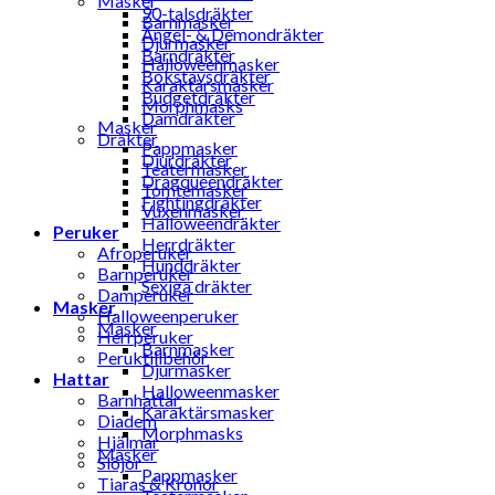
Masker
90-talsdräkter
Barnmasker
Ängel- & Demondräkter
Djurmasker
Barndräkter
Halloweenmasker
Bokstavsdräkter
Karaktärsmasker
Budgetdräkter
Morphmasks
Damdräkter
Masker
Dräkter
Pappmasker
Djurdräkter
Teatermasker
Dragqueendräkter
Tomtemasker
Fightingdräkter
Vuxenmasker
Halloweendräkter
Peruker
Herrdräkter
Afroperuker
Hunddräkter
Barnperuker
Sexiga dräkter
Damperuker
Masker
Halloweenperuker
Masker
Herrperuker
Barnmasker
Peruktillbehör
Djurmasker
Hattar
Halloweenmasker
Barnhattar
Karaktärsmasker
Diadem
Morphmasks
Hjälmar
Masker
Slöjor
Pappmasker
Tiaras & Kronor