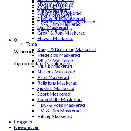
Sjukhus Maskerad
90-tals Maskerad
Sport Maskerad
Barn Maskerad
Superhjälte Maskerad
Cirkus Maskerad
Tjuv- & Polis Maskerad
Cowboy- & Indian Maskerad
TV- & Film Maskerad
Djur Maskerad
Viking Maskerad
Grek- & Rom Maskerad
Hawaii Maskerad
0
Tema
Kung- & Drottning Maskerad
Varukorg
Medeltids Maskerad
Militär Maskerad
Inga produkter i varukorgen.
Musik Maskerad
Nations Maskerad
Pirat Maskerad
Religions Maskerad
Sjukhus Maskerad
Sport Maskerad
Superhjälte Maskerad
Tjuv- & Polis Maskerad
TV- & Film Maskerad
Viking Maskerad
Logga in
Newsletter