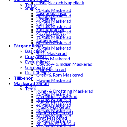
Lösnaglar och Nagellack
Tema
Smink
20-tals Maskerad
Lösögonfransar
30-tals Maskerad
Löständer
40-tals Maskerad
Sminkset
50-tals Maskerad
Sminktillbehör
60-tals Maskerad
Specialeffekter
70-tals Maskerad
Tatueringar
80-tals Maskerad
Färgade linser
90-tals Maskerad
Basiclinser
Barn Maskerad
Crazylinser
Cirkus Maskerad
Eyelushlinser
Cowboy- & Indian Maskerad
Glamourlinser
Djur Maskerad
Linstillbehör
Grek- & Rom Maskerad
Tillbehör
Hawaii Maskerad
Maskeradteman
Tema
Tema
Kung- & Drottning Maskerad
20-tals Maskerad
Medeltids Maskerad
30-tals Maskerad
Militär Maskerad
40-tals Maskerad
Musik Maskerad
50-tals Maskerad
Nations Maskerad
60-tals Maskerad
Pirat Maskerad
70-tals Maskerad
Religions Maskerad
80-tals Maskerad