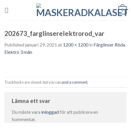
Skip
0
to
content
202673_farglinserelektrorod_var
Published
januari 29, 2021
at
1200 × 1200
in
Färglinser Röda
Elektro 3 mån
Trackbacks are closed, but you can
post a comment
.
Lämna ett svar
Du måste vara
inloggad
för att publicera en
kommentar.