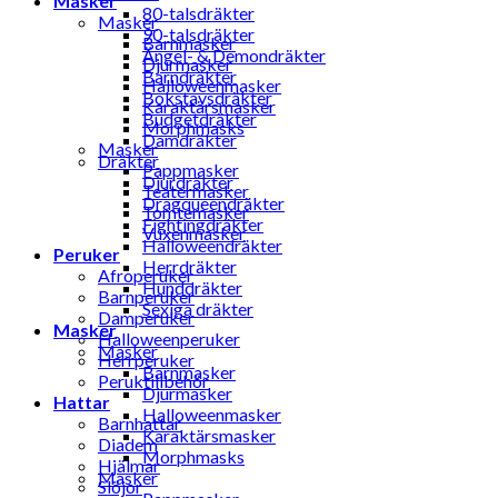
Masker
80-talsdräkter
Masker
90-talsdräkter
Barnmasker
Ängel- & Demondräkter
Djurmasker
Barndräkter
Halloweenmasker
Bokstavsdräkter
Karaktärsmasker
Budgetdräkter
Morphmasks
Damdräkter
Masker
Dräkter
Pappmasker
Djurdräkter
Teatermasker
Dragqueendräkter
Tomtemasker
Fightingdräkter
Vuxenmasker
Halloweendräkter
Peruker
Herrdräkter
Afroperuker
Hunddräkter
Barnperuker
Sexiga dräkter
Damperuker
Masker
Halloweenperuker
Masker
Herrperuker
Barnmasker
Peruktillbehör
Djurmasker
Hattar
Halloweenmasker
Barnhattar
Karaktärsmasker
Diadem
Morphmasks
Hjälmar
Masker
Slöjor