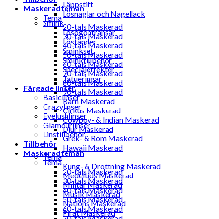
Läppstift
Maskeradteman
Lösnaglar och Nagellack
Tema
Smink
20-tals Maskerad
Lösögonfransar
30-tals Maskerad
Löständer
40-tals Maskerad
Sminkset
50-tals Maskerad
Sminktillbehör
60-tals Maskerad
Specialeffekter
70-tals Maskerad
Tatueringar
80-tals Maskerad
Färgade linser
90-tals Maskerad
Basiclinser
Barn Maskerad
Crazylinser
Cirkus Maskerad
Eyelushlinser
Cowboy- & Indian Maskerad
Glamourlinser
Djur Maskerad
Linstillbehör
Grek- & Rom Maskerad
Tillbehör
Hawaii Maskerad
Maskeradteman
Tema
Tema
Kung- & Drottning Maskerad
20-tals Maskerad
Medeltids Maskerad
30-tals Maskerad
Militär Maskerad
40-tals Maskerad
Musik Maskerad
50-tals Maskerad
Nations Maskerad
60-tals Maskerad
Pirat Maskerad
70-tals Maskerad