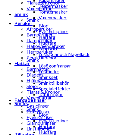
Pappmasker
Tiaras & Kronor
Teatermasker
Vuxenhattar
Tomtemasker
Smink
Vuxenmasker
Smink
Peruker
Blod
Afroperuker
Eye- & Lipliner
Barnperuker
Hårfärg
Damperuker
Hudfärg
Halloweenperuker
Läppstift
Herrperuker
Lösnaglar och Nagellack
Peruktillbehör
Smink
Hattar
Lösögonfransar
Barnhattar
Löständer
Diadem
Sminkset
Hjälmar
Sminktillbehör
Slöjor
Specialeffekter
Tiaras & Kronor
Tatueringar
Vuxenhattar
Färgade linser
Smink
Basiclinser
Smink
Crazylinser
Blod
Eyelushlinser
Eye- & Lipliner
Glamourlinser
Hårfärg
Linstillbehör
Hudfärg
Tillbehör