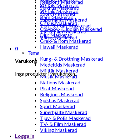
Religions Maskerad
80-tals Maskerad
Sjukhus Maskerad
90-tals Maskerad
Sport Maskerad
Barn Maskerad
Superhjälte Maskerad
Cirkus Maskerad
Tjuv- & Polis Maskerad
Cowboy- & Indian Maskerad
TV- & Film Maskerad
Djur Maskerad
Viking Maskerad
Grek- & Rom Maskerad
Hawaii Maskerad
0
Tema
Kung- & Drottning Maskerad
Varukorg
Medeltids Maskerad
Militär Maskerad
Inga produkter i varukorgen.
Musik Maskerad
Nations Maskerad
Pirat Maskerad
Religions Maskerad
Sjukhus Maskerad
Sport Maskerad
Superhjälte Maskerad
Tjuv- & Polis Maskerad
TV- & Film Maskerad
Viking Maskerad
Logga in