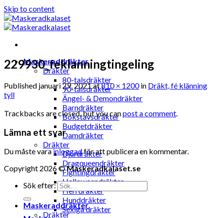
Skip to content
Maskeraddräkter
229930_feklanningtingeling
Dräkter
80-talsdräkter
Published
januari 29, 2021
at
810 × 1200
in
Dräkt, fé klänning
90-talsdräkter
tyll
Ängel- & Demondräkter
Barndräkter
Trackbacks are closed, but you can
post a comment
.
Bokstavsdräkter
Budgetdräkter
Lämna ett svar
Damdräkter
Dräkter
Du måste vara
inloggad
för att publicera en kommentar.
Djurdräkter
Dragqueendräkter
Copyright 2026 ©
Maskeradkalaset.se
Fightingdräkter
Halloweendräkter
Sök efter:
Herrdräkter
Hunddräkter
Maskeraddräkter
Sexiga dräkter
Dräkter