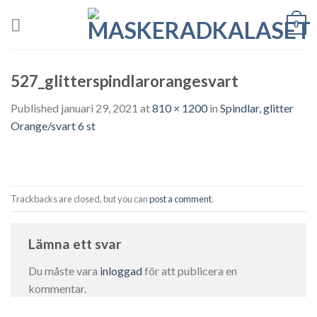
Skip
0
to
content
527_glitterspindlarorangesvart
Published
januari 29, 2021
at
810 × 1200
in
Spindlar, glitter
Orange/svart 6 st
Trackbacks are closed, but you can
post a comment
.
Lämna ett svar
Du måste vara
inloggad
för att publicera en
kommentar.