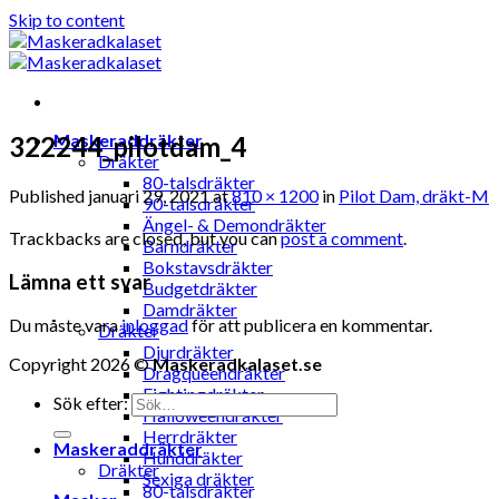
Skip to content
Maskeraddräkter
322244_pilotdam_4
Dräkter
80-talsdräkter
Published
januari 29, 2021
at
810 × 1200
in
Pilot Dam, dräkt-M
90-talsdräkter
Ängel- & Demondräkter
Trackbacks are closed, but you can
post a comment
.
Barndräkter
Bokstavsdräkter
Lämna ett svar
Budgetdräkter
Damdräkter
Du måste vara
inloggad
för att publicera en kommentar.
Dräkter
Djurdräkter
Copyright 2026 ©
Maskeradkalaset.se
Dragqueendräkter
Fightingdräkter
Sök efter:
Halloweendräkter
Herrdräkter
Maskeraddräkter
Hunddräkter
Dräkter
Sexiga dräkter
80-talsdräkter