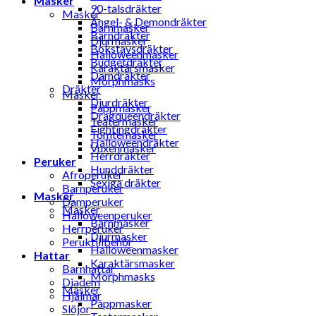
Masker
90-talsdräkter
Masker
Ängel- & Demondräkter
Barnmasker
Barndräkter
Djurmasker
Bokstavsdräkter
Halloweenmasker
Budgetdräkter
Karaktärsmasker
Damdräkter
Morphmasks
Dräkter
Masker
Djurdräkter
Pappmasker
Dragqueendräkter
Teatermasker
Fightingdräkter
Tomtemasker
Halloweendräkter
Vuxenmasker
Herrdräkter
Peruker
Hunddräkter
Afroperuker
Sexiga dräkter
Barnperuker
Masker
Damperuker
Masker
Halloweenperuker
Barnmasker
Herrperuker
Djurmasker
Peruktillbehör
Halloweenmasker
Hattar
Karaktärsmasker
Barnhattar
Morphmasks
Diadem
Masker
Hjälmar
Pappmasker
Slöjor