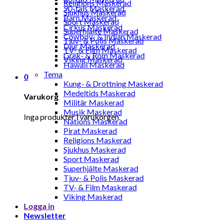
Religions Maskerad
90-tals Maskerad
Sjukhus Maskerad
Barn Maskerad
Sport Maskerad
Cirkus Maskerad
Superhjälte Maskerad
Cowboy- & Indian Maskerad
Tjuv- & Polis Maskerad
Djur Maskerad
TV- & Film Maskerad
Grek- & Rom Maskerad
Viking Maskerad
Hawaii Maskerad
Tema
0
Kung- & Drottning Maskerad
Medeltids Maskerad
Varukorg
Militär Maskerad
Musik Maskerad
Inga produkter i varukorgen.
Nations Maskerad
Pirat Maskerad
Religions Maskerad
Sjukhus Maskerad
Sport Maskerad
Superhjälte Maskerad
Tjuv- & Polis Maskerad
TV- & Film Maskerad
Viking Maskerad
Logga in
Newsletter