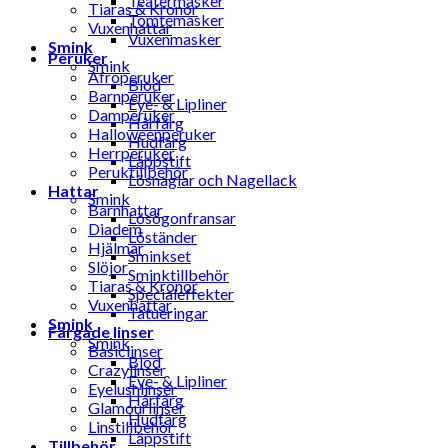
Teatermasker
Tiaras & Kronor
Tomtemasker
Vuxenhattar
Vuxenmasker
Smink
Peruker
Smink
Afroperuker
Blod
Barnperuker
Eye- & Lipliner
Damperuker
Hårfärg
Halloweenperuker
Hudfärg
Herrperuker
Läppstift
Peruktillbehör
Lösnaglar och Nagellack
Hattar
Smink
Barnhattar
Lösögonfransar
Diadem
Löständer
Hjälmar
Sminkset
Slöjor
Sminktillbehör
Tiaras & Kronor
Specialeffekter
Vuxenhattar
Tatueringar
Smink
Färgade linser
Smink
Basiclinser
Blod
Crazylinser
Eye- & Lipliner
Eyelushlinser
Hårfärg
Glamourlinser
Hudfärg
Linstillbehör
Läppstift
Tillbehör