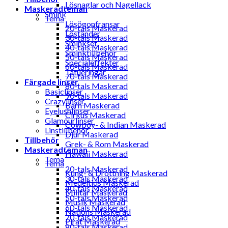
Lösnaglar och Nagellack
Maskeradteman
Smink
Tema
Lösögonfransar
20-tals Maskerad
Löständer
30-tals Maskerad
Sminkset
40-tals Maskerad
Sminktillbehör
50-tals Maskerad
Specialeffekter
60-tals Maskerad
Tatueringar
70-tals Maskerad
Färgade linser
80-tals Maskerad
Basiclinser
90-tals Maskerad
Crazylinser
Barn Maskerad
Eyelushlinser
Cirkus Maskerad
Glamourlinser
Cowboy- & Indian Maskerad
Linstillbehör
Djur Maskerad
Tillbehör
Grek- & Rom Maskerad
Maskeradteman
Hawaii Maskerad
Tema
Tema
20-tals Maskerad
Kung- & Drottning Maskerad
30-tals Maskerad
Medeltids Maskerad
40-tals Maskerad
Militär Maskerad
50-tals Maskerad
Musik Maskerad
60-tals Maskerad
Nations Maskerad
70-tals Maskerad
Pirat Maskerad
80-tals Maskerad