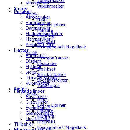
Tomtemasker
Vuxenhattar
Vuxenmasker
Smink
Peruker
Smink
Afroperuker
Blod
Barnperuker
Eye- & Lipliner
Damperuker
Hårfärg
Halloweenperuker
Hudfärg
Herrperuker
Läppstift
Peruktillbehör
Lösnaglar och Nagellack
Hattar
Smink
Barnhattar
Lösögonfransar
Diadem
Löständer
Hjälmar
Sminkset
Slöjor
Sminktillbehör
Tiaras & Kronor
Specialeffekter
Vuxenhattar
Tatueringar
Smink
Färgade linser
Smink
Basiclinser
Blod
Crazylinser
Eye- & Lipliner
Eyelushlinser
Hårfärg
Glamourlinser
Hudfärg
Linstillbehör
Läppstift
Tillbehör
Lösnaglar och Nagellack
Maskeradteman