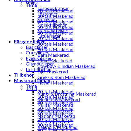
Smink
Tema
Lösögonfransar
20-tals Maskerad
Löständer
30-tals Maskerad
Sminkset
40-tals Maskerad
Sminktillbehör
50-tals Maskerad
Specialeffekter
60-tals Maskerad
Tatueringar
70-tals Maskerad
Färgade linser
80-tals Maskerad
Basiclinser
90-tals Maskerad
Crazylinser
Barn Maskerad
Eyelushlinser
Cirkus Maskerad
Glamourlinser
Cowboy- & Indian Maskerad
Linstillbehör
Djur Maskerad
Tillbehör
Grek- & Rom Maskerad
Maskeradteman
Hawaii Maskerad
Tema
Tema
20-tals Maskerad
Kung- & Drottning Maskerad
30-tals Maskerad
Medeltids Maskerad
40-tals Maskerad
Militär Maskerad
50-tals Maskerad
Musik Maskerad
60-tals Maskerad
Nations Maskerad
70-tals Maskerad
Pirat Maskerad
80-tals Maskerad
Religions Maskerad
90-tals Maskerad