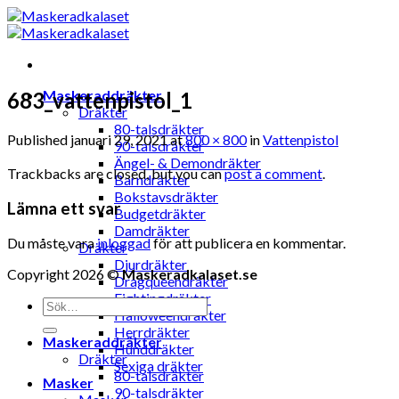
Skip
to
content
Maskeraddräkter
683_vattenpistol_1
Dräkter
80-talsdräkter
Published
januari 29, 2021
at
800 × 800
in
Vattenpistol
90-talsdräkter
Ängel- & Demondräkter
Trackbacks are closed, but you can
post a comment
.
Barndräkter
Bokstavsdräkter
Lämna ett svar
Budgetdräkter
Damdräkter
Du måste vara
inloggad
för att publicera en kommentar.
Dräkter
Djurdräkter
Copyright 2026 ©
Maskeradkalaset.se
Dragqueendräkter
Fightingdräkter
Sök
Halloweendräkter
efter:
Herrdräkter
Maskeraddräkter
Hunddräkter
Dräkter
Sexiga dräkter
80-talsdräkter
Masker
90-talsdräkter