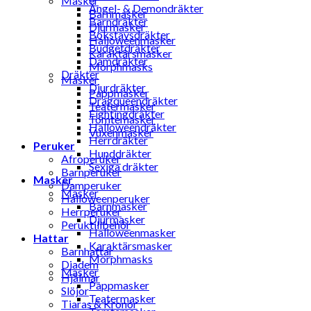
Masker
Ängel- & Demondräkter
Barnmasker
Barndräkter
Djurmasker
Bokstavsdräkter
Halloweenmasker
Budgetdräkter
Karaktärsmasker
Damdräkter
Morphmasks
Dräkter
Masker
Djurdräkter
Pappmasker
Dragqueendräkter
Teatermasker
Fightingdräkter
Tomtemasker
Halloweendräkter
Vuxenmasker
Herrdräkter
Peruker
Hunddräkter
Afroperuker
Sexiga dräkter
Barnperuker
Masker
Damperuker
Masker
Halloweenperuker
Barnmasker
Herrperuker
Djurmasker
Peruktillbehör
Halloweenmasker
Hattar
Karaktärsmasker
Barnhattar
Morphmasks
Diadem
Masker
Hjälmar
Pappmasker
Slöjor
Teatermasker
Tiaras & Kronor