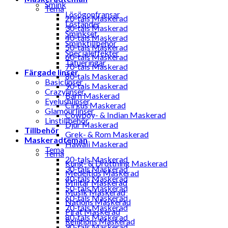
Smink
Tema
Lösögonfransar
20-tals Maskerad
Löständer
30-tals Maskerad
Sminkset
40-tals Maskerad
Sminktillbehör
50-tals Maskerad
Specialeffekter
60-tals Maskerad
Tatueringar
70-tals Maskerad
Färgade linser
80-tals Maskerad
Basiclinser
90-tals Maskerad
Crazylinser
Barn Maskerad
Eyelushlinser
Cirkus Maskerad
Glamourlinser
Cowboy- & Indian Maskerad
Linstillbehör
Djur Maskerad
Tillbehör
Grek- & Rom Maskerad
Maskeradteman
Hawaii Maskerad
Tema
Tema
20-tals Maskerad
Kung- & Drottning Maskerad
30-tals Maskerad
Medeltids Maskerad
40-tals Maskerad
Militär Maskerad
50-tals Maskerad
Musik Maskerad
60-tals Maskerad
Nations Maskerad
70-tals Maskerad
Pirat Maskerad
80-tals Maskerad
Religions Maskerad
90-tals Maskerad