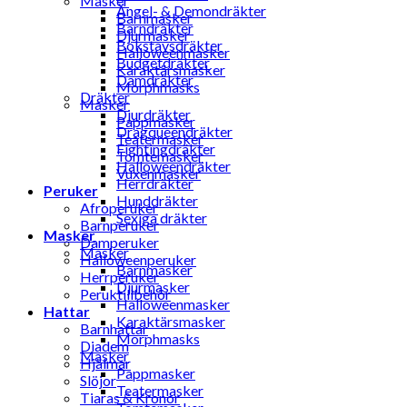
Masker
Ängel- & Demondräkter
Barnmasker
Barndräkter
Djurmasker
Bokstavsdräkter
Halloweenmasker
Budgetdräkter
Karaktärsmasker
Damdräkter
Morphmasks
Dräkter
Masker
Djurdräkter
Pappmasker
Dragqueendräkter
Teatermasker
Fightingdräkter
Tomtemasker
Halloweendräkter
Vuxenmasker
Herrdräkter
Peruker
Hunddräkter
Afroperuker
Sexiga dräkter
Barnperuker
Masker
Damperuker
Masker
Halloweenperuker
Barnmasker
Herrperuker
Djurmasker
Peruktillbehör
Halloweenmasker
Hattar
Karaktärsmasker
Barnhattar
Morphmasks
Diadem
Masker
Hjälmar
Pappmasker
Slöjor
Teatermasker
Tiaras & Kronor