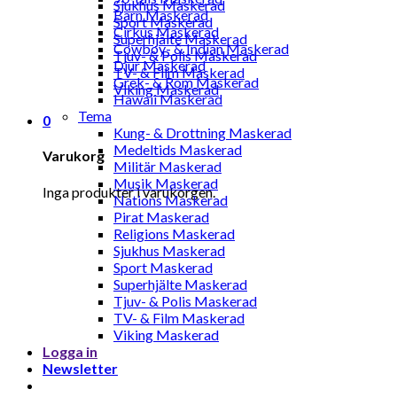
Sjukhus Maskerad
Barn Maskerad
Sport Maskerad
Cirkus Maskerad
Superhjälte Maskerad
Cowboy- & Indian Maskerad
Tjuv- & Polis Maskerad
Djur Maskerad
TV- & Film Maskerad
Grek- & Rom Maskerad
Viking Maskerad
Hawaii Maskerad
Tema
0
Kung- & Drottning Maskerad
Medeltids Maskerad
Varukorg
Militär Maskerad
Musik Maskerad
Inga produkter i varukorgen.
Nations Maskerad
Pirat Maskerad
Religions Maskerad
Sjukhus Maskerad
Sport Maskerad
Superhjälte Maskerad
Tjuv- & Polis Maskerad
TV- & Film Maskerad
Viking Maskerad
Logga in
Newsletter