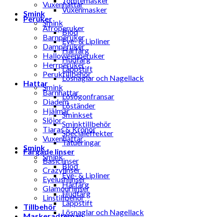
Tomtemasker
Vuxenhattar
Vuxenmasker
Smink
Peruker
Smink
Afroperuker
Blod
Barnperuker
Eye- & Lipliner
Damperuker
Hårfärg
Halloweenperuker
Hudfärg
Herrperuker
Läppstift
Peruktillbehör
Lösnaglar och Nagellack
Hattar
Smink
Barnhattar
Lösögonfransar
Diadem
Löständer
Hjälmar
Sminkset
Slöjor
Sminktillbehör
Tiaras & Kronor
Specialeffekter
Vuxenhattar
Tatueringar
Smink
Färgade linser
Smink
Basiclinser
Blod
Crazylinser
Eye- & Lipliner
Eyelushlinser
Hårfärg
Glamourlinser
Hudfärg
Linstillbehör
Läppstift
Tillbehör
Lösnaglar och Nagellack
Maskeradteman