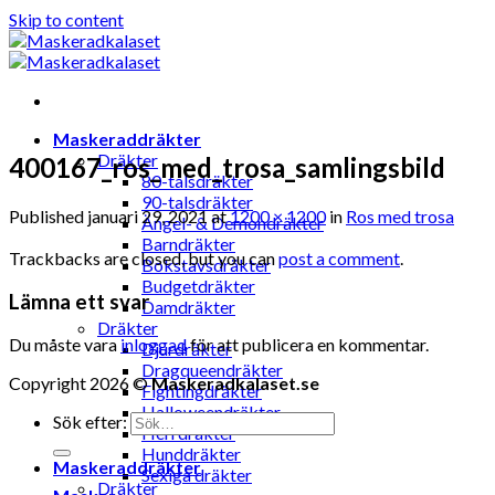
Skip to content
Maskeraddräkter
Dräkter
400167_ros_med_trosa_samlingsbild
80-talsdräkter
90-talsdräkter
Published
januari 29, 2021
at
1200 × 1200
in
Ros med trosa
Ängel- & Demondräkter
Barndräkter
Trackbacks are closed, but you can
post a comment
.
Bokstavsdräkter
Budgetdräkter
Lämna ett svar
Damdräkter
Dräkter
Du måste vara
inloggad
för att publicera en kommentar.
Djurdräkter
Dragqueendräkter
Copyright 2026 ©
Maskeradkalaset.se
Fightingdräkter
Halloweendräkter
Sök efter:
Herrdräkter
Hunddräkter
Maskeraddräkter
Sexiga dräkter
Dräkter