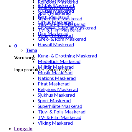
Religions Maskerad
80-tals Maskerad
Sjukhus Maskerad
90-tals Maskerad
Sport Maskerad
Barn Maskerad
Superhjälte Maskerad
Cirkus Maskerad
Tjuv- & Polis Maskerad
Cowboy- & Indian Maskerad
TV- & Film Maskerad
Djur Maskerad
Viking Maskerad
Grek- & Rom Maskerad
Hawaii Maskerad
0
Tema
Kung- & Drottning Maskerad
Varukorg
Medeltids Maskerad
Militär Maskerad
Inga produkter i varukorgen.
Musik Maskerad
Nations Maskerad
Pirat Maskerad
Religions Maskerad
Sjukhus Maskerad
Sport Maskerad
Superhjälte Maskerad
Tjuv- & Polis Maskerad
TV- & Film Maskerad
Viking Maskerad
Logga in