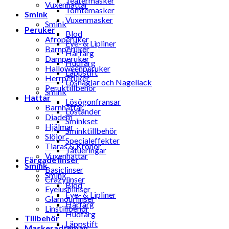
Teatermasker
Vuxenhattar
Tomtemasker
Smink
Vuxenmasker
Smink
Peruker
Blod
Afroperuker
Eye- & Lipliner
Barnperuker
Hårfärg
Damperuker
Hudfärg
Halloweenperuker
Läppstift
Herrperuker
Lösnaglar och Nagellack
Peruktillbehör
Smink
Hattar
Lösögonfransar
Barnhattar
Löständer
Diadem
Sminkset
Hjälmar
Sminktillbehör
Slöjor
Specialeffekter
Tiaras & Kronor
Tatueringar
Vuxenhattar
Färgade linser
Smink
Basiclinser
Smink
Crazylinser
Blod
Eyelushlinser
Eye- & Lipliner
Glamourlinser
Hårfärg
Linstillbehör
Hudfärg
Tillbehör
Läppstift
Maskeradteman