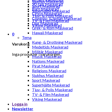
Sjukhus Maskerad
90-tals Maskerad
Sport Maskerad
Barn Maskerad
Superhjälte Maskerad
Cirkus Maskerad
Tjuv- & Polis Maskerad
Cowboy- & Indian Maskerad
TV- & Film Maskerad
Djur Maskerad
Viking Maskerad
Grek- & Rom Maskerad
Hawaii Maskerad
0
Tema
Kung- & Drottning Maskerad
Varukorg
Medeltids Maskerad
Militär Maskerad
Inga produkter i varukorgen.
Musik Maskerad
Nations Maskerad
Pirat Maskerad
Religions Maskerad
Sjukhus Maskerad
Sport Maskerad
Superhjälte Maskerad
Tjuv- & Polis Maskerad
TV- & Film Maskerad
Viking Maskerad
Logga in
Newsletter