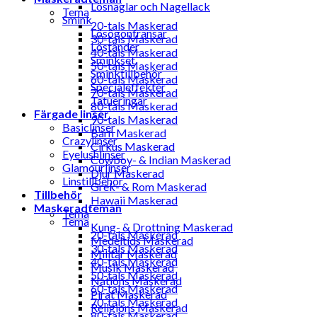
Lösnaglar och Nagellack
Tema
Smink
20-tals Maskerad
Lösögonfransar
30-tals Maskerad
Löständer
40-tals Maskerad
Sminkset
50-tals Maskerad
Sminktillbehör
60-tals Maskerad
Specialeffekter
70-tals Maskerad
Tatueringar
80-tals Maskerad
Färgade linser
90-tals Maskerad
Basiclinser
Barn Maskerad
Crazylinser
Cirkus Maskerad
Eyelushlinser
Cowboy- & Indian Maskerad
Glamourlinser
Djur Maskerad
Linstillbehör
Grek- & Rom Maskerad
Tillbehör
Hawaii Maskerad
Maskeradteman
Tema
Tema
Kung- & Drottning Maskerad
20-tals Maskerad
Medeltids Maskerad
30-tals Maskerad
Militär Maskerad
40-tals Maskerad
Musik Maskerad
50-tals Maskerad
Nations Maskerad
60-tals Maskerad
Pirat Maskerad
70-tals Maskerad
Religions Maskerad
80-tals Maskerad