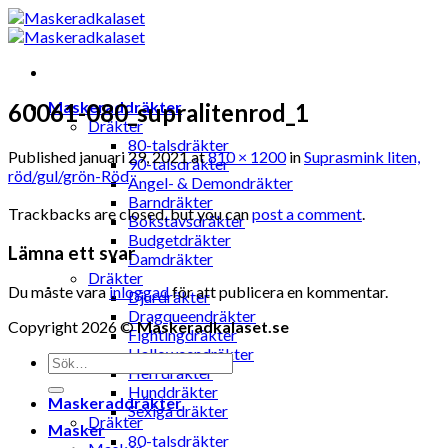
Skip
to
content
Maskeraddräkter
60061-080_supralitenrod_1
Dräkter
80-talsdräkter
Published
januari 29, 2021
at
810 × 1200
in
Suprasmink liten,
90-talsdräkter
röd/gul/grön-Röd
Ängel- & Demondräkter
Barndräkter
Trackbacks are closed, but you can
post a comment
.
Bokstavsdräkter
Budgetdräkter
Lämna ett svar
Damdräkter
Dräkter
Du måste vara
inloggad
för att publicera en kommentar.
Djurdräkter
Dragqueendräkter
Copyright 2026 ©
Maskeradkalaset.se
Fightingdräkter
Halloweendräkter
Sök
Herrdräkter
efter:
Hunddräkter
Maskeraddräkter
Sexiga dräkter
Dräkter
Masker
80-talsdräkter