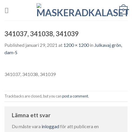
Skip
0
to
content
341037, 341038, 341039
Published
januari 29, 2021
at
1200 × 1200
in
Julkavaj grön,
dam-S
341037, 341038, 341039
Trackbacks are closed, but you can
post a comment
.
Lämna ett svar
Du måste vara
inloggad
för att publicera en