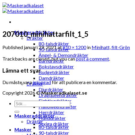
Skip
to
content
Maskeraddräkter
207010_minihattarfilt_1_5
Dräkter
80-talsdräkter
Published
januari 29, 2021
at
810 × 1200
in
Minihatt, filt-Grön
90-talsdräkter
Ängel- & Demondräkter
Trackbacks are closed, but you can
post a comment
.
Barndräkter
Bokstavsdräkter
Lämna ett svar
Budgetdräkter
Damdräkter
Du måste vara
inloggad
för att publicera en kommentar.
Dräkter
Djurdräkter
Copyright 2026 ©
Maskeradkalaset.se
Dragqueendräkter
Fightingdräkter
Sök
Halloweendräkter
efter:
Herrdräkter
Maskeraddräkter
Hunddräkter
Dräkter
Sexiga dräkter
80-talsdräkter
Masker
90-talsdräkter