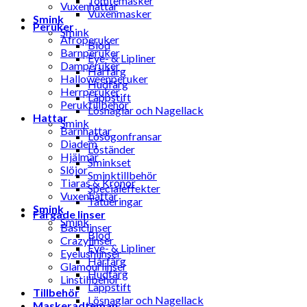
Tomtemasker
Vuxenhattar
Vuxenmasker
Smink
Peruker
Smink
Afroperuker
Blod
Barnperuker
Eye- & Lipliner
Damperuker
Hårfärg
Halloweenperuker
Hudfärg
Herrperuker
Läppstift
Peruktillbehör
Lösnaglar och Nagellack
Hattar
Smink
Barnhattar
Lösögonfransar
Diadem
Löständer
Hjälmar
Sminkset
Slöjor
Sminktillbehör
Tiaras & Kronor
Specialeffekter
Vuxenhattar
Tatueringar
Smink
Färgade linser
Smink
Basiclinser
Blod
Crazylinser
Eye- & Lipliner
Eyelushlinser
Hårfärg
Glamourlinser
Hudfärg
Linstillbehör
Läppstift
Tillbehör
Lösnaglar och Nagellack
Maskeradteman