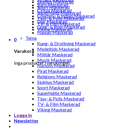
Sjukhus Maskerad
Barn Maskerad
Sport Maskerad
Cirkus Maskerad
Superhjälte Maskerad
Cowboy- & Indian Maskerad
Tjuv- & Polis Maskerad
Djur Maskerad
TV- & Film Maskerad
Grek- & Rom Maskerad
Viking Maskerad
Hawaii Maskerad
Tema
0
Kung- & Drottning Maskerad
Medeltids Maskerad
Varukorg
Militär Maskerad
Musik Maskerad
Inga produkter i varukorgen.
Nations Maskerad
Pirat Maskerad
Religions Maskerad
Sjukhus Maskerad
Sport Maskerad
Superhjälte Maskerad
Tjuv- & Polis Maskerad
TV- & Film Maskerad
Viking Maskerad
Logga in
Newsletter