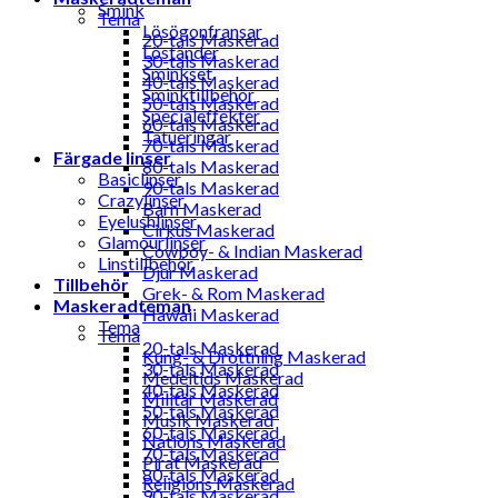
Smink
Tema
Lösögonfransar
20-tals Maskerad
Löständer
30-tals Maskerad
Sminkset
40-tals Maskerad
Sminktillbehör
50-tals Maskerad
Specialeffekter
60-tals Maskerad
Tatueringar
70-tals Maskerad
Färgade linser
80-tals Maskerad
Basiclinser
90-tals Maskerad
Crazylinser
Barn Maskerad
Eyelushlinser
Cirkus Maskerad
Glamourlinser
Cowboy- & Indian Maskerad
Linstillbehör
Djur Maskerad
Tillbehör
Grek- & Rom Maskerad
Maskeradteman
Hawaii Maskerad
Tema
Tema
20-tals Maskerad
Kung- & Drottning Maskerad
30-tals Maskerad
Medeltids Maskerad
40-tals Maskerad
Militär Maskerad
50-tals Maskerad
Musik Maskerad
60-tals Maskerad
Nations Maskerad
70-tals Maskerad
Pirat Maskerad
80-tals Maskerad
Religions Maskerad
90-tals Maskerad