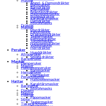
Masker
Ängel- & Demondräkter
Barnmasker
Barndräkter
Djurmasker
Bokstavsdräkter
Halloweenmasker
Budgetdräkter
Karaktärsmasker
Damdräkter
Morphmasks
Dräkter
Masker
Djurdräkter
Pappmasker
Dragqueendräkter
Teatermasker
Fightingdräkter
Tomtemasker
Halloweendräkter
Vuxenmasker
Herrdräkter
Peruker
Hunddräkter
Afroperuker
Sexiga dräkter
Barnperuker
Masker
Damperuker
Masker
Halloweenperuker
Barnmasker
Herrperuker
Djurmasker
Peruktillbehör
Halloweenmasker
Hattar
Karaktärsmasker
Barnhattar
Morphmasks
Diadem
Masker
Hjälmar
Pappmasker
Slöjor
Teatermasker
Tiaras & Kronor