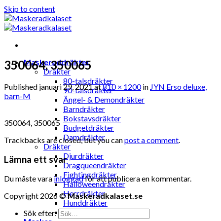
Skip to content
Maskeraddräkter
350064, 350065
Dräkter
80-talsdräkter
Published
januari 29, 2021
at
810 × 1200
in
JYN Erso deluxe,
90-talsdräkter
barn-M
Ängel- & Demondräkter
Barndräkter
Bokstavsdräkter
350064, 350065
Budgetdräkter
Damdräkter
Trackbacks are closed, but you can
post a comment
.
Dräkter
Djurdräkter
Lämna ett svar
Dragqueendräkter
Fightingdräkter
Du måste vara
inloggad
för att publicera en kommentar.
Halloweendräkter
Herrdräkter
Copyright 2026 ©
Maskeradkalaset.se
Hunddräkter
Sexiga dräkter
Sök efter: