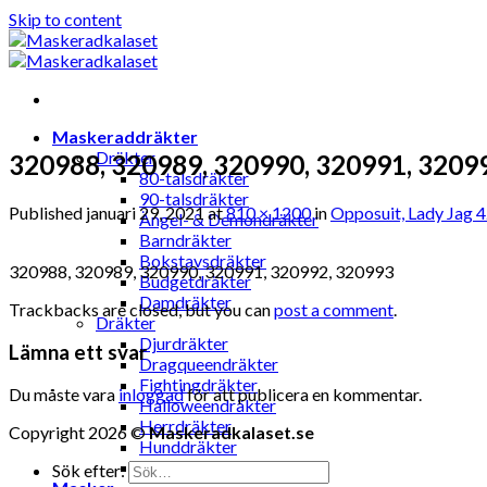
Skip to content
Maskeraddräkter
Dräkter
320988, 320989, 320990, 320991, 3209
80-talsdräkter
90-talsdräkter
Published
januari 29, 2021
at
810 × 1200
in
Opposuit, Lady Jag 
Ängel- & Demondräkter
Barndräkter
Bokstavsdräkter
320988, 320989, 320990, 320991, 320992, 320993
Budgetdräkter
Damdräkter
Trackbacks are closed, but you can
post a comment
.
Dräkter
Djurdräkter
Lämna ett svar
Dragqueendräkter
Fightingdräkter
Du måste vara
inloggad
för att publicera en kommentar.
Halloweendräkter
Herrdräkter
Copyright 2026 ©
Maskeradkalaset.se
Hunddräkter
Sexiga dräkter
Sök efter: