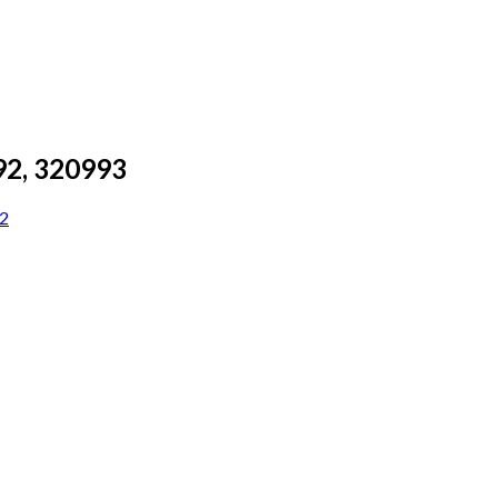
92, 320993
42