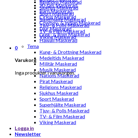
Religions Maskerad
90-tals Maskerad
Sjukhus Maskerad
Barn Maskerad
Sport Maskerad
Cirkus Maskerad
Superhjälte Maskerad
Cowboy- & Indian Maskerad
Tjuv- & Polis Maskerad
Djur Maskerad
TV- & Film Maskerad
Grek- & Rom Maskerad
Viking Maskerad
Hawaii Maskerad
Tema
0
Kung- & Drottning Maskerad
Medeltids Maskerad
Varukorg
Militär Maskerad
Musik Maskerad
Inga produkter i varukorgen.
Nations Maskerad
Pirat Maskerad
Religions Maskerad
Sjukhus Maskerad
Sport Maskerad
Superhjälte Maskerad
Tjuv- & Polis Maskerad
TV- & Film Maskerad
Viking Maskerad
Logga in
Newsletter