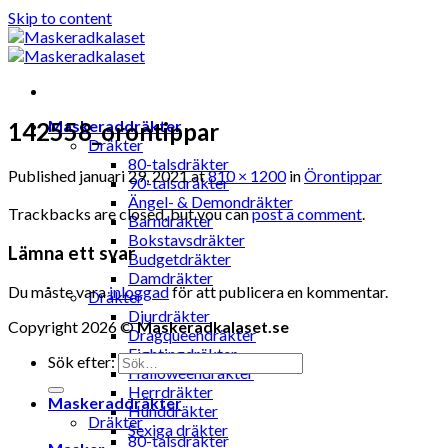
Skip to content
Maskeraddräkter
142558_orontippar
Dräkter
80-talsdräkter
Published
januari 29, 2021
at
810 × 1200
in
Örontippar
90-talsdräkter
Ängel- & Demondräkter
Trackbacks are closed, but you can
post a comment
.
Barndräkter
Bokstavsdräkter
Lämna ett svar
Budgetdräkter
Damdräkter
Du måste vara
inloggad
för att publicera en kommentar.
Dräkter
Djurdräkter
Copyright 2026 ©
Maskeradkalaset.se
Dragqueendräkter
Fightingdräkter
Sök efter:
Halloweendräkter
Herrdräkter
Maskeraddräkter
Hunddräkter
Dräkter
Sexiga dräkter
80-talsdräkter