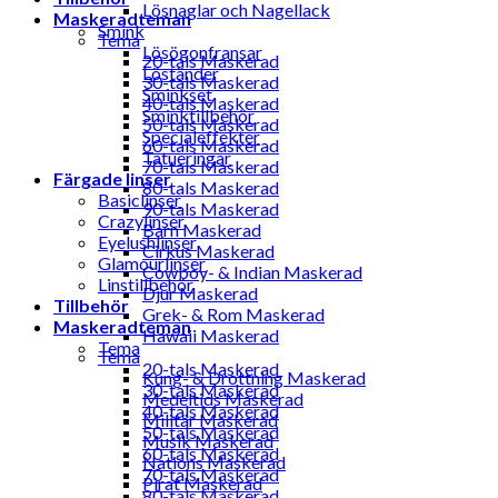
Lösnaglar och Nagellack
Maskeradteman
Smink
Tema
Lösögonfransar
20-tals Maskerad
Löständer
30-tals Maskerad
Sminkset
40-tals Maskerad
Sminktillbehör
50-tals Maskerad
Specialeffekter
60-tals Maskerad
Tatueringar
70-tals Maskerad
Färgade linser
80-tals Maskerad
Basiclinser
90-tals Maskerad
Crazylinser
Barn Maskerad
Eyelushlinser
Cirkus Maskerad
Glamourlinser
Cowboy- & Indian Maskerad
Linstillbehör
Djur Maskerad
Tillbehör
Grek- & Rom Maskerad
Maskeradteman
Hawaii Maskerad
Tema
Tema
20-tals Maskerad
Kung- & Drottning Maskerad
30-tals Maskerad
Medeltids Maskerad
40-tals Maskerad
Militär Maskerad
50-tals Maskerad
Musik Maskerad
60-tals Maskerad
Nations Maskerad
70-tals Maskerad
Pirat Maskerad
80-tals Maskerad