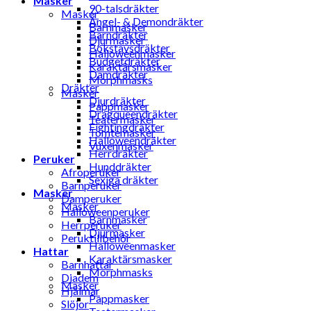
Masker
90-talsdräkter
Masker
Ängel- & Demondräkter
Barnmasker
Barndräkter
Djurmasker
Bokstavsdräkter
Halloweenmasker
Budgetdräkter
Karaktärsmasker
Damdräkter
Morphmasks
Dräkter
Masker
Djurdräkter
Pappmasker
Dragqueendräkter
Teatermasker
Fightingdräkter
Tomtemasker
Halloweendräkter
Vuxenmasker
Herrdräkter
Peruker
Hunddräkter
Afroperuker
Sexiga dräkter
Barnperuker
Masker
Damperuker
Masker
Halloweenperuker
Barnmasker
Herrperuker
Djurmasker
Peruktillbehör
Halloweenmasker
Hattar
Karaktärsmasker
Barnhattar
Morphmasks
Diadem
Masker
Hjälmar
Pappmasker
Slöjor