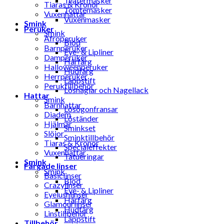
Teatermasker
Tiaras & Kronor
Tomtemasker
Vuxenhattar
Vuxenmasker
Smink
Peruker
Smink
Afroperuker
Blod
Barnperuker
Eye- & Lipliner
Damperuker
Hårfärg
Halloweenperuker
Hudfärg
Herrperuker
Läppstift
Peruktillbehör
Lösnaglar och Nagellack
Hattar
Smink
Barnhattar
Lösögonfransar
Diadem
Löständer
Hjälmar
Sminkset
Slöjor
Sminktillbehör
Tiaras & Kronor
Specialeffekter
Vuxenhattar
Tatueringar
Smink
Färgade linser
Smink
Basiclinser
Blod
Crazylinser
Eye- & Lipliner
Eyelushlinser
Hårfärg
Glamourlinser
Hudfärg
Linstillbehör
Läppstift
Tillbehör