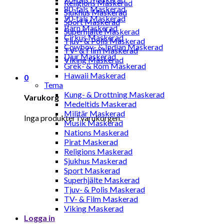
Religions Maskerad
80-tals Maskerad
Sjukhus Maskerad
90-tals Maskerad
Sport Maskerad
Barn Maskerad
Superhjälte Maskerad
Cirkus Maskerad
Tjuv- & Polis Maskerad
Cowboy- & Indian Maskerad
TV- & Film Maskerad
Djur Maskerad
Viking Maskerad
Grek- & Rom Maskerad
Hawaii Maskerad
0
Tema
Kung- & Drottning Maskerad
Varukorg
Medeltids Maskerad
Militär Maskerad
Inga produkter i varukorgen.
Musik Maskerad
Nations Maskerad
Pirat Maskerad
Religions Maskerad
Sjukhus Maskerad
Sport Maskerad
Superhjälte Maskerad
Tjuv- & Polis Maskerad
TV- & Film Maskerad
Viking Maskerad
Logga in