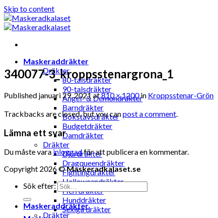
Skip to content
Maskeraddräkter
Dräkter
340077-3_kroppsstenargrona_1
80-talsdräkter
90-talsdräkter
Published
januari 29, 2021
at
810 × 1200
in
Kroppsstenar-Grön
Ängel- & Demondräkter
Barndräkter
Trackbacks are closed, but you can
post a comment
.
Bokstavsdräkter
Budgetdräkter
Lämna ett svar
Damdräkter
Dräkter
Du måste vara
inloggad
för att publicera en kommentar.
Djurdräkter
Dragqueendräkter
Copyright 2026 ©
Maskeradkalaset.se
Fightingdräkter
Halloweendräkter
Sök efter:
Herrdräkter
Hunddräkter
Maskeraddräkter
Sexiga dräkter
Dräkter