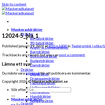
Skip to content
Maskeraddräkter
Dräkter
12024-5_bla_1
80-talsdräkter
90-talsdräkter
Published
januari 29, 2021
at
810 × 1200
in
Teatersmink i olika fä
Ängel- & Demondräkter
Barndräkter
Trackbacks are closed, but you can
post a comment
.
Bokstavsdräkter
Budgetdräkter
Lämna ett svar
Damdräkter
Dräkter
Du måste vara
inloggad
för att publicera en kommentar.
Djurdräkter
Dragqueendräkter
Copyright 2026 ©
Maskeradkalaset.se
Fightingdräkter
Halloweendräkter
Sök efter:
Herrdräkter
Hunddräkter
Maskeraddräkter
Sexiga dräkter
Dräkter