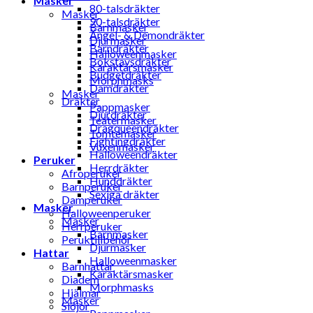
Masker
80-talsdräkter
Masker
90-talsdräkter
Barnmasker
Ängel- & Demondräkter
Djurmasker
Barndräkter
Halloweenmasker
Bokstavsdräkter
Karaktärsmasker
Budgetdräkter
Morphmasks
Damdräkter
Masker
Dräkter
Pappmasker
Djurdräkter
Teatermasker
Dragqueendräkter
Tomtemasker
Fightingdräkter
Vuxenmasker
Halloweendräkter
Peruker
Herrdräkter
Afroperuker
Hunddräkter
Barnperuker
Sexiga dräkter
Damperuker
Masker
Halloweenperuker
Masker
Herrperuker
Barnmasker
Peruktillbehör
Djurmasker
Hattar
Halloweenmasker
Barnhattar
Karaktärsmasker
Diadem
Morphmasks
Hjälmar
Masker
Slöjor