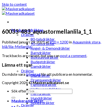
Skip to content
Maskeraddräkter
60033-483_aquastormellanlila_1_1
Dräkter
80-talsdräkter
Published
januari 29, 2021
at
810 × 1200
in
Aquasmink stora,
90-talsdräkter
blå/lila-Mellanlila
Ängel- & Demondräkter
Barndräkter
Trackbacks are closed, but you can
post a comment
.
Bokstavsdräkter
Budgetdräkter
Lämna ett svar
Damdräkter
Dräkter
Du måste vara
inloggad
för att publicera en kommentar.
Djurdräkter
Dragqueendräkter
Copyright 2026 ©
Maskeradkalaset.se
Fightingdräkter
Halloweendräkter
Sök efter:
Herrdräkter
Hunddräkter
Maskeraddräkter
Sexiga dräkter
Dräkter