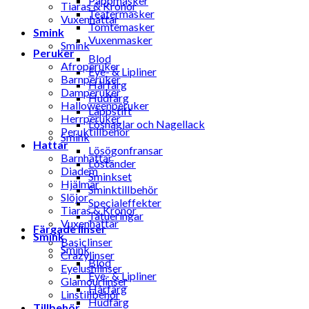
Pappmasker
Tiaras & Kronor
Teatermasker
Vuxenhattar
Tomtemasker
Smink
Vuxenmasker
Smink
Peruker
Blod
Afroperuker
Eye- & Lipliner
Barnperuker
Hårfärg
Damperuker
Hudfärg
Halloweenperuker
Läppstift
Herrperuker
Lösnaglar och Nagellack
Peruktillbehör
Smink
Hattar
Lösögonfransar
Barnhattar
Löständer
Diadem
Sminkset
Hjälmar
Sminktillbehör
Slöjor
Specialeffekter
Tiaras & Kronor
Tatueringar
Vuxenhattar
Färgade linser
Smink
Basiclinser
Smink
Crazylinser
Blod
Eyelushlinser
Eye- & Lipliner
Glamourlinser
Hårfärg
Linstillbehör
Hudfärg
Tillbehör