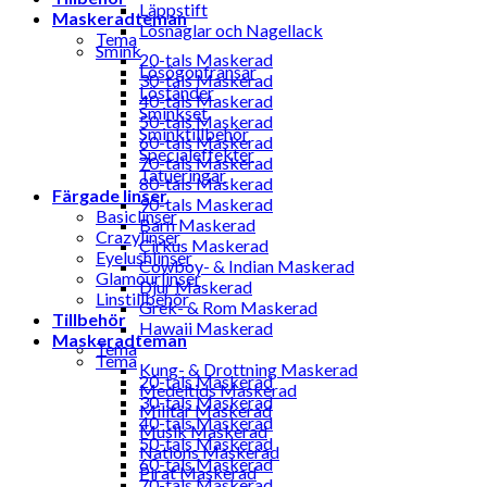
Läppstift
Maskeradteman
Lösnaglar och Nagellack
Tema
Smink
20-tals Maskerad
Lösögonfransar
30-tals Maskerad
Löständer
40-tals Maskerad
Sminkset
50-tals Maskerad
Sminktillbehör
60-tals Maskerad
Specialeffekter
70-tals Maskerad
Tatueringar
80-tals Maskerad
Färgade linser
90-tals Maskerad
Basiclinser
Barn Maskerad
Crazylinser
Cirkus Maskerad
Eyelushlinser
Cowboy- & Indian Maskerad
Glamourlinser
Djur Maskerad
Linstillbehör
Grek- & Rom Maskerad
Tillbehör
Hawaii Maskerad
Maskeradteman
Tema
Tema
Kung- & Drottning Maskerad
20-tals Maskerad
Medeltids Maskerad
30-tals Maskerad
Militär Maskerad
40-tals Maskerad
Musik Maskerad
50-tals Maskerad
Nations Maskerad
60-tals Maskerad
Pirat Maskerad
70-tals Maskerad