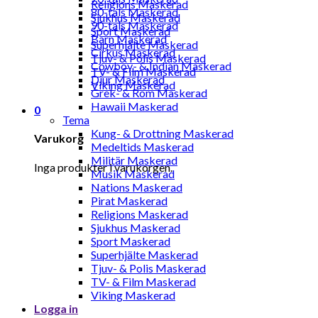
Religions Maskerad
80-tals Maskerad
Sjukhus Maskerad
90-tals Maskerad
Sport Maskerad
Barn Maskerad
Superhjälte Maskerad
Cirkus Maskerad
Tjuv- & Polis Maskerad
Cowboy- & Indian Maskerad
TV- & Film Maskerad
Djur Maskerad
Viking Maskerad
Grek- & Rom Maskerad
Hawaii Maskerad
0
Tema
Kung- & Drottning Maskerad
Varukorg
Medeltids Maskerad
Militär Maskerad
Inga produkter i varukorgen.
Musik Maskerad
Nations Maskerad
Pirat Maskerad
Religions Maskerad
Sjukhus Maskerad
Sport Maskerad
Superhjälte Maskerad
Tjuv- & Polis Maskerad
TV- & Film Maskerad
Viking Maskerad
Logga in