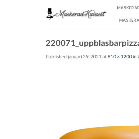
Skip
MASKERA
to
content
MASKER
220071_uppblasbarpizz
Published
januari 29, 2021
at
810 × 1200
in