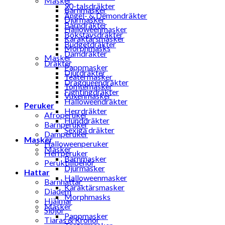
Masker
90-talsdräkter
Barnmasker
Ängel- & Demondräkter
Djurmasker
Barndräkter
Halloweenmasker
Bokstavsdräkter
Karaktärsmasker
Budgetdräkter
Morphmasks
Damdräkter
Masker
Dräkter
Pappmasker
Djurdräkter
Teatermasker
Dragqueendräkter
Tomtemasker
Fightingdräkter
Vuxenmasker
Halloweendräkter
Peruker
Herrdräkter
Afroperuker
Hunddräkter
Barnperuker
Sexiga dräkter
Damperuker
Masker
Halloweenperuker
Masker
Herrperuker
Barnmasker
Peruktillbehör
Djurmasker
Hattar
Halloweenmasker
Barnhattar
Karaktärsmasker
Diadem
Morphmasks
Hjälmar
Masker
Slöjor
Pappmasker
Tiaras & Kronor