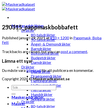
Skip
to
content
Maskeraddräkter
250315_pappmaskbobbafett
Dräkter
80-talsdräkter
Published
januari 29, 2021
at
810 × 1200
in
Pappmask, Boba
90-talsdräkter
Fett
Ängel- & Demondräkter
Barndräkter
Trackbacks are closed, but you can
post a comment
.
Bokstavsdräkter
Budgetdräkter
Lämna ett svar
Damdräkter
Dräkter
Du måste vara
inloggad
för att publicera en kommentar.
Djurdräkter
Dragqueendräkter
Copyright 2026 ©
Maskeradkalaset.se
Fightingdräkter
Halloweendräkter
Sök
Herrdräkter
efter:
Hunddräkter
Maskeraddräkter
Sexiga dräkter
Dräkter
Masker
80-talsdräkter