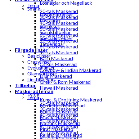
Lösnaglar och Nagellack
Tema
Smink
20-tals Maskerad
Lösögonfransar
30-tals Maskerad
Löständer
40-tals Maskerad
Sminkset
50-tals Maskerad
Sminktillbehör
60-tals Maskerad
Specialeffekter
70-tals Maskerad
Tatueringar
80-tals Maskerad
Färgade linser
90-tals Maskerad
Basiclinser
Barn Maskerad
Crazylinser
Cirkus Maskerad
Eyelushlinser
Cowboy- & Indian Maskerad
Glamourlinser
Djur Maskerad
Linstillbehör
Grek- & Rom Maskerad
Tillbehör
Hawaii Maskerad
Maskeradteman
Tema
Tema
Kung- & Drottning Maskerad
20-tals Maskerad
Medeltids Maskerad
30-tals Maskerad
Militär Maskerad
40-tals Maskerad
Musik Maskerad
50-tals Maskerad
Nations Maskerad
60-tals Maskerad
Pirat Maskerad
70-tals Maskerad
Religions Maskerad
80-tals Maskerad