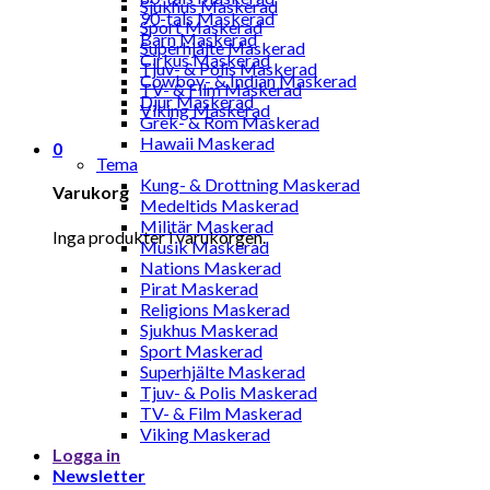
Sjukhus Maskerad
90-tals Maskerad
Sport Maskerad
Barn Maskerad
Superhjälte Maskerad
Cirkus Maskerad
Tjuv- & Polis Maskerad
Cowboy- & Indian Maskerad
TV- & Film Maskerad
Djur Maskerad
Viking Maskerad
Grek- & Rom Maskerad
Hawaii Maskerad
0
Tema
Kung- & Drottning Maskerad
Varukorg
Medeltids Maskerad
Militär Maskerad
Inga produkter i varukorgen.
Musik Maskerad
Nations Maskerad
Pirat Maskerad
Religions Maskerad
Sjukhus Maskerad
Sport Maskerad
Superhjälte Maskerad
Tjuv- & Polis Maskerad
TV- & Film Maskerad
Viking Maskerad
Logga in
Newsletter