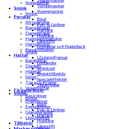
Teatermasker
Vuxenhattar
Tomtemasker
Smink
Vuxenmasker
Smink
Peruker
Blod
Afroperuker
Eye- & Lipliner
Barnperuker
Hårfärg
Damperuker
Hudfärg
Halloweenperuker
Läppstift
Herrperuker
Lösnaglar och Nagellack
Peruktillbehör
Smink
Hattar
Lösögonfransar
Barnhattar
Löständer
Diadem
Sminkset
Hjälmar
Sminktillbehör
Slöjor
Specialeffekter
Tiaras & Kronor
Tatueringar
Vuxenhattar
Färgade linser
Smink
Basiclinser
Smink
Crazylinser
Blod
Eyelushlinser
Eye- & Lipliner
Glamourlinser
Hårfärg
Linstillbehör
Hudfärg
Tillbehör
Läppstift
Maskeradteman