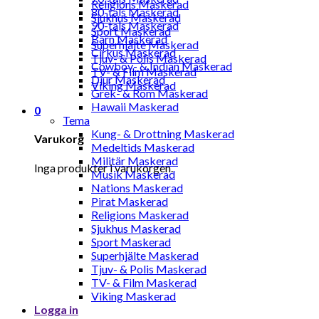
Religions Maskerad
80-tals Maskerad
Sjukhus Maskerad
90-tals Maskerad
Sport Maskerad
Barn Maskerad
Superhjälte Maskerad
Cirkus Maskerad
Tjuv- & Polis Maskerad
Cowboy- & Indian Maskerad
TV- & Film Maskerad
Djur Maskerad
Viking Maskerad
Grek- & Rom Maskerad
Hawaii Maskerad
0
Tema
Kung- & Drottning Maskerad
Varukorg
Medeltids Maskerad
Militär Maskerad
Inga produkter i varukorgen.
Musik Maskerad
Nations Maskerad
Pirat Maskerad
Religions Maskerad
Sjukhus Maskerad
Sport Maskerad
Superhjälte Maskerad
Tjuv- & Polis Maskerad
TV- & Film Maskerad
Viking Maskerad
Logga in