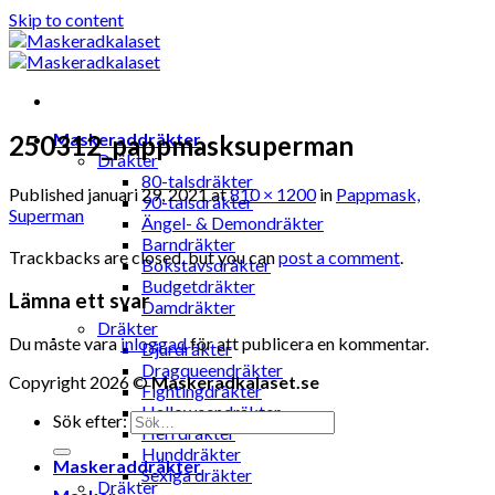
Skip to content
Maskeraddräkter
250312_pappmasksuperman
Dräkter
80-talsdräkter
Published
januari 29, 2021
at
810 × 1200
in
Pappmask,
90-talsdräkter
Superman
Ängel- & Demondräkter
Barndräkter
Trackbacks are closed, but you can
post a comment
.
Bokstavsdräkter
Budgetdräkter
Lämna ett svar
Damdräkter
Dräkter
Du måste vara
inloggad
för att publicera en kommentar.
Djurdräkter
Dragqueendräkter
Copyright 2026 ©
Maskeradkalaset.se
Fightingdräkter
Halloweendräkter
Sök efter:
Herrdräkter
Hunddräkter
Maskeraddräkter
Sexiga dräkter
Dräkter