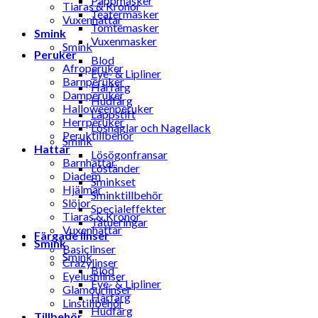
Pappmasker
Tiaras & Kronor
Teatermasker
Vuxenhattar
Tomtemasker
Smink
Vuxenmasker
Smink
Peruker
Blod
Afroperuker
Eye- & Lipliner
Barnperuker
Hårfärg
Damperuker
Hudfärg
Halloweenperuker
Läppstift
Herrperuker
Lösnaglar och Nagellack
Peruktillbehör
Smink
Hattar
Lösögonfransar
Barnhattar
Löständer
Diadem
Sminkset
Hjälmar
Sminktillbehör
Slöjor
Specialeffekter
Tiaras & Kronor
Tatueringar
Vuxenhattar
Färgade linser
Smink
Basiclinser
Smink
Crazylinser
Blod
Eyelushlinser
Eye- & Lipliner
Glamourlinser
Hårfärg
Linstillbehör
Hudfärg
Tillbehör