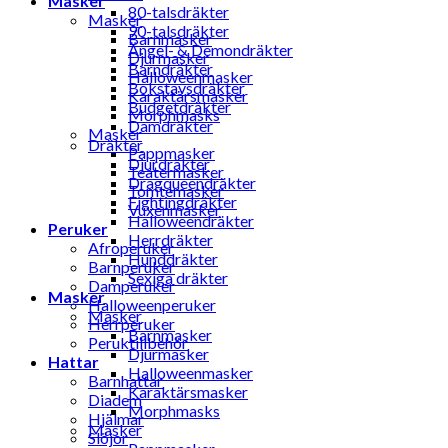
Masker
80-talsdräkter
Masker
90-talsdräkter
Barnmasker
Ängel- & Demondräkter
Djurmasker
Barndräkter
Halloweenmasker
Bokstavsdräkter
Karaktärsmasker
Budgetdräkter
Morphmasks
Damdräkter
Masker
Dräkter
Pappmasker
Djurdräkter
Teatermasker
Dragqueendräkter
Tomtemasker
Fightingdräkter
Vuxenmasker
Halloweendräkter
Peruker
Herrdräkter
Afroperuker
Hunddräkter
Barnperuker
Sexiga dräkter
Damperuker
Masker
Halloweenperuker
Masker
Herrperuker
Barnmasker
Peruktillbehör
Djurmasker
Hattar
Halloweenmasker
Barnhattar
Karaktärsmasker
Diadem
Morphmasks
Hjälmar
Masker
Slöjor