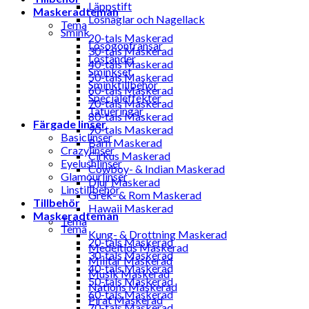
Läppstift
Maskeradteman
Lösnaglar och Nagellack
Tema
Smink
20-tals Maskerad
Lösögonfransar
30-tals Maskerad
Löständer
40-tals Maskerad
Sminkset
50-tals Maskerad
Sminktillbehör
60-tals Maskerad
Specialeffekter
70-tals Maskerad
Tatueringar
80-tals Maskerad
Färgade linser
90-tals Maskerad
Basiclinser
Barn Maskerad
Crazylinser
Cirkus Maskerad
Eyelushlinser
Cowboy- & Indian Maskerad
Glamourlinser
Djur Maskerad
Linstillbehör
Grek- & Rom Maskerad
Tillbehör
Hawaii Maskerad
Maskeradteman
Tema
Tema
Kung- & Drottning Maskerad
20-tals Maskerad
Medeltids Maskerad
30-tals Maskerad
Militär Maskerad
40-tals Maskerad
Musik Maskerad
50-tals Maskerad
Nations Maskerad
60-tals Maskerad
Pirat Maskerad
70-tals Maskerad