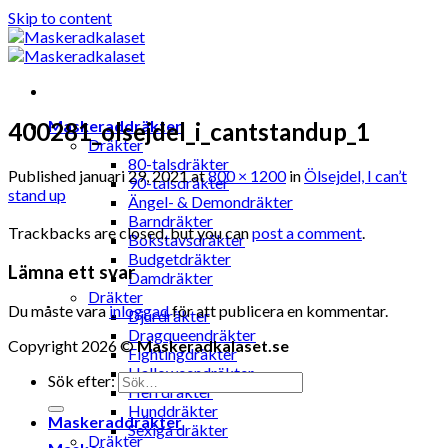
Skip to content
Maskeraddräkter
400281_olsejdel_i_cantstandup_1
Dräkter
80-talsdräkter
Published
januari 29, 2021
at
800 × 1200
in
Ölsejdel, I can’t
90-talsdräkter
stand up
Ängel- & Demondräkter
Barndräkter
Trackbacks are closed, but you can
post a comment
.
Bokstavsdräkter
Budgetdräkter
Lämna ett svar
Damdräkter
Dräkter
Du måste vara
inloggad
för att publicera en kommentar.
Djurdräkter
Dragqueendräkter
Copyright 2026 ©
Maskeradkalaset.se
Fightingdräkter
Halloweendräkter
Sök efter:
Herrdräkter
Hunddräkter
Maskeraddräkter
Sexiga dräkter
Dräkter