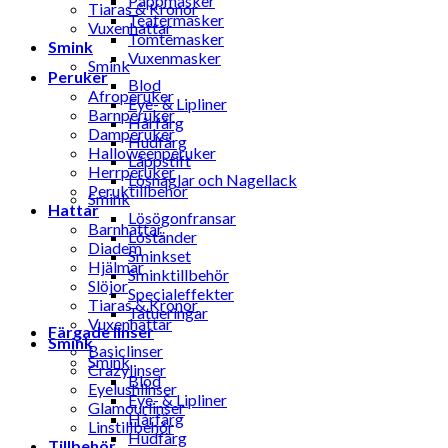
Pappmasker
Tiaras & Kronor
Teatermasker
Vuxenhattar
Tomtemasker
Smink
Vuxenmasker
Smink
Peruker
Blod
Afroperuker
Eye- & Lipliner
Barnperuker
Hårfärg
Damperuker
Hudfärg
Halloweenperuker
Läppstift
Herrperuker
Lösnaglar och Nagellack
Peruktillbehör
Smink
Hattar
Lösögonfransar
Barnhattar
Löständer
Diadem
Sminkset
Hjälmar
Sminktillbehör
Slöjor
Specialeffekter
Tiaras & Kronor
Tatueringar
Vuxenhattar
Färgade linser
Smink
Basiclinser
Smink
Crazylinser
Blod
Eyelushlinser
Eye- & Lipliner
Glamourlinser
Hårfärg
Linstillbehör
Hudfärg
Tillbehör