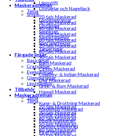
Läppstift
Maskeradteman
Lösnaglar och Nagellack
Tema
Smink
20-tals Maskerad
Lösögonfransar
30-tals Maskerad
Löständer
40-tals Maskerad
Sminkset
50-tals Maskerad
Sminktillbehör
60-tals Maskerad
Specialeffekter
70-tals Maskerad
Tatueringar
80-tals Maskerad
Färgade linser
90-tals Maskerad
Basiclinser
Barn Maskerad
Crazylinser
Cirkus Maskerad
Eyelushlinser
Cowboy- & Indian Maskerad
Glamourlinser
Djur Maskerad
Linstillbehör
Grek- & Rom Maskerad
Tillbehör
Hawaii Maskerad
Maskeradteman
Tema
Tema
Kung- & Drottning Maskerad
20-tals Maskerad
Medeltids Maskerad
30-tals Maskerad
Militär Maskerad
40-tals Maskerad
Musik Maskerad
50-tals Maskerad
Nations Maskerad
60-tals Maskerad
Pirat Maskerad
70-tals Maskerad