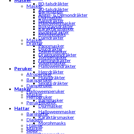
Masker
80-talsdräkter
Masker
90-talsdräkter
Barnmasker
Ängel- & Demondräkter
Djurmasker
Barndräkter
Halloweenmasker
Bokstavsdräkter
Karaktärsmasker
Budgetdräkter
Morphmasks
Damdräkter
Masker
Dräkter
Pappmasker
Djurdräkter
Teatermasker
Dragqueendräkter
Tomtemasker
Fightingdräkter
Vuxenmasker
Halloweendräkter
Peruker
Herrdräkter
Afroperuker
Hunddräkter
Barnperuker
Sexiga dräkter
Damperuker
Masker
Halloweenperuker
Masker
Herrperuker
Barnmasker
Peruktillbehör
Djurmasker
Hattar
Halloweenmasker
Barnhattar
Karaktärsmasker
Diadem
Morphmasks
Hjälmar
Masker
Slöjor