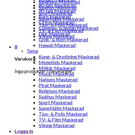
Religions Maskerad
80-tals Maskerad
Sjukhus Maskerad
90-tals Maskerad
Sport Maskerad
Barn Maskerad
Superhjälte Maskerad
Cirkus Maskerad
Tjuv- & Polis Maskerad
Cowboy- & Indian Maskerad
TV- & Film Maskerad
Djur Maskerad
Viking Maskerad
Grek- & Rom Maskerad
Hawaii Maskerad
0
Tema
Kung- & Drottning Maskerad
Varukorg
Medeltids Maskerad
Militär Maskerad
Inga produkter i varukorgen.
Musik Maskerad
Nations Maskerad
Pirat Maskerad
Religions Maskerad
Sjukhus Maskerad
Sport Maskerad
Superhjälte Maskerad
Tjuv- & Polis Maskerad
TV- & Film Maskerad
Viking Maskerad
Logga in