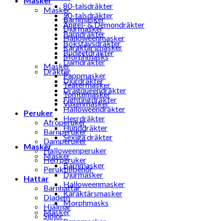
Masker
80-talsdräkter
Masker
90-talsdräkter
Barnmasker
Ängel- & Demondräkter
Djurmasker
Barndräkter
Halloweenmasker
Bokstavsdräkter
Karaktärsmasker
Budgetdräkter
Morphmasks
Damdräkter
Masker
Dräkter
Pappmasker
Djurdräkter
Teatermasker
Dragqueendräkter
Tomtemasker
Fightingdräkter
Vuxenmasker
Halloweendräkter
Peruker
Herrdräkter
Afroperuker
Hunddräkter
Barnperuker
Sexiga dräkter
Damperuker
Masker
Halloweenperuker
Masker
Herrperuker
Barnmasker
Peruktillbehör
Djurmasker
Hattar
Halloweenmasker
Barnhattar
Karaktärsmasker
Diadem
Morphmasks
Hjälmar
Masker
Slöjor