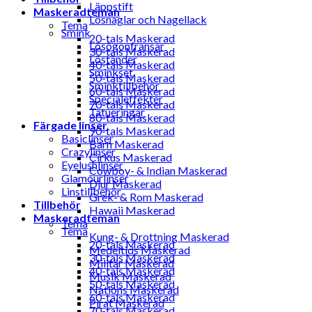
Läppstift
Maskeradteman
Lösnaglar och Nagellack
Tema
Smink
20-tals Maskerad
Lösögonfransar
30-tals Maskerad
Löständer
40-tals Maskerad
Sminkset
50-tals Maskerad
Sminktillbehör
60-tals Maskerad
Specialeffekter
70-tals Maskerad
Tatueringar
80-tals Maskerad
Färgade linser
90-tals Maskerad
Basiclinser
Barn Maskerad
Crazylinser
Cirkus Maskerad
Eyelushlinser
Cowboy- & Indian Maskerad
Glamourlinser
Djur Maskerad
Linstillbehör
Grek- & Rom Maskerad
Tillbehör
Hawaii Maskerad
Maskeradteman
Tema
Tema
Kung- & Drottning Maskerad
20-tals Maskerad
Medeltids Maskerad
30-tals Maskerad
Militär Maskerad
40-tals Maskerad
Musik Maskerad
50-tals Maskerad
Nations Maskerad
60-tals Maskerad
Pirat Maskerad
70-tals Maskerad