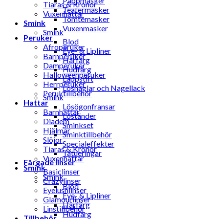
Pappmasker
Tiaras & Kronor
Teatermasker
Vuxenhattar
Tomtemasker
Smink
Vuxenmasker
Smink
Peruker
Blod
Afroperuker
Eye- & Lipliner
Barnperuker
Hårfärg
Damperuker
Hudfärg
Halloweenperuker
Läppstift
Herrperuker
Lösnaglar och Nagellack
Peruktillbehör
Smink
Hattar
Lösögonfransar
Barnhattar
Löständer
Diadem
Sminkset
Hjälmar
Sminktillbehör
Slöjor
Specialeffekter
Tiaras & Kronor
Tatueringar
Vuxenhattar
Färgade linser
Smink
Basiclinser
Smink
Crazylinser
Blod
Eyelushlinser
Eye- & Lipliner
Glamourlinser
Hårfärg
Linstillbehör
Hudfärg
Tillbehör