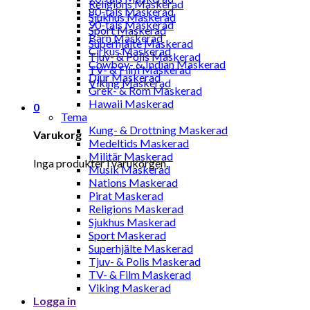
Religions Maskerad
80-tals Maskerad
Sjukhus Maskerad
90-tals Maskerad
Sport Maskerad
Barn Maskerad
Superhjälte Maskerad
Cirkus Maskerad
Tjuv- & Polis Maskerad
Cowboy- & Indian Maskerad
TV- & Film Maskerad
Djur Maskerad
Viking Maskerad
Grek- & Rom Maskerad
Hawaii Maskerad
0
Tema
Kung- & Drottning Maskerad
Varukorg
Medeltids Maskerad
Militär Maskerad
Inga produkter i varukorgen.
Musik Maskerad
Nations Maskerad
Pirat Maskerad
Religions Maskerad
Sjukhus Maskerad
Sport Maskerad
Superhjälte Maskerad
Tjuv- & Polis Maskerad
TV- & Film Maskerad
Viking Maskerad
Logga in