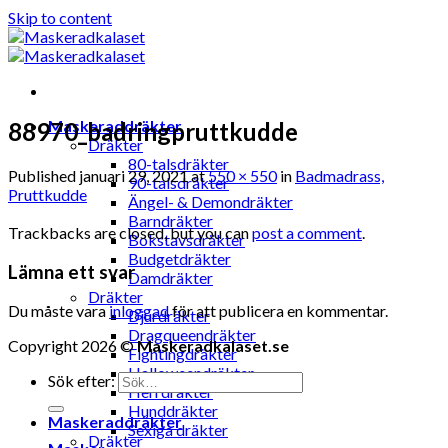
Skip to content
Maskeraddräkter
88970_badringpruttkudde
Dräkter
80-talsdräkter
Published
januari 29, 2021
at
550 × 550
in
Badmadrass,
90-talsdräkter
Pruttkudde
Ängel- & Demondräkter
Barndräkter
Trackbacks are closed, but you can
post a comment
.
Bokstavsdräkter
Budgetdräkter
Lämna ett svar
Damdräkter
Dräkter
Du måste vara
inloggad
för att publicera en kommentar.
Djurdräkter
Dragqueendräkter
Copyright 2026 ©
Maskeradkalaset.se
Fightingdräkter
Halloweendräkter
Sök efter:
Herrdräkter
Hunddräkter
Maskeraddräkter
Sexiga dräkter
Dräkter