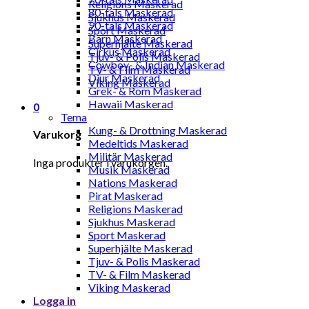
Religions Maskerad
80-tals Maskerad
Sjukhus Maskerad
90-tals Maskerad
Sport Maskerad
Barn Maskerad
Superhjälte Maskerad
Cirkus Maskerad
Tjuv- & Polis Maskerad
Cowboy- & Indian Maskerad
TV- & Film Maskerad
Djur Maskerad
Viking Maskerad
Grek- & Rom Maskerad
Hawaii Maskerad
0
Tema
Kung- & Drottning Maskerad
Varukorg
Medeltids Maskerad
Militär Maskerad
Inga produkter i varukorgen.
Musik Maskerad
Nations Maskerad
Pirat Maskerad
Religions Maskerad
Sjukhus Maskerad
Sport Maskerad
Superhjälte Maskerad
Tjuv- & Polis Maskerad
TV- & Film Maskerad
Viking Maskerad
Logga in