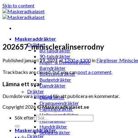
Skip to content
Maskeraddräkter
Dräkter
202657_miniscleralinserrodny
80-talsdräkter
90-talsdräkter
Published
januari 29, 2021
at
1200 × 1200
in
Färglinser, Miniscle
Ängel- & Demondräkter
Barndräkter
Trackbacks are closed, but you can
post a comment
.
Bokstavsdräkter
Budgetdräkter
Lämna ett svar
Damdräkter
Dräkter
Du måste vara
inloggad
för att publicera en kommentar.
Djurdräkter
Dragqueendräkter
Copyright 2026 ©
Maskeradkalaset.se
Fightingdräkter
Halloweendräkter
Sök efter:
Herrdräkter
Hunddräkter
Maskeraddräkter
Sexiga dräkter
Dräkter