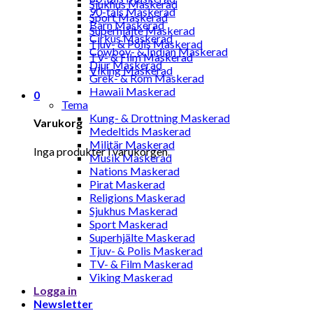
Sjukhus Maskerad
90-tals Maskerad
Sport Maskerad
Barn Maskerad
Superhjälte Maskerad
Cirkus Maskerad
Tjuv- & Polis Maskerad
Cowboy- & Indian Maskerad
TV- & Film Maskerad
Djur Maskerad
Viking Maskerad
Grek- & Rom Maskerad
Hawaii Maskerad
0
Tema
Kung- & Drottning Maskerad
Varukorg
Medeltids Maskerad
Militär Maskerad
Inga produkter i varukorgen.
Musik Maskerad
Nations Maskerad
Pirat Maskerad
Religions Maskerad
Sjukhus Maskerad
Sport Maskerad
Superhjälte Maskerad
Tjuv- & Polis Maskerad
TV- & Film Maskerad
Viking Maskerad
Logga in
Newsletter