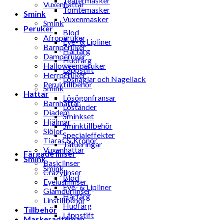
Teatermasker
Vuxenhattar
Tomtemasker
Smink
Vuxenmasker
Smink
Peruker
Blod
Afroperuker
Eye- & Lipliner
Barnperuker
Hårfärg
Damperuker
Hudfärg
Halloweenperuker
Läppstift
Herrperuker
Lösnaglar och Nagellack
Peruktillbehör
Smink
Hattar
Lösögonfransar
Barnhattar
Löständer
Diadem
Sminkset
Hjälmar
Sminktillbehör
Slöjor
Specialeffekter
Tiaras & Kronor
Tatueringar
Vuxenhattar
Färgade linser
Smink
Basiclinser
Smink
Crazylinser
Blod
Eyelushlinser
Eye- & Lipliner
Glamourlinser
Hårfärg
Linstillbehör
Hudfärg
Tillbehör
Läppstift
Maskeradteman