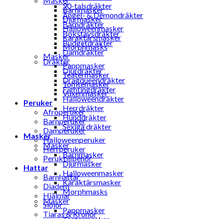
Masker
90-talsdräkter
Barnmasker
Ängel- & Demondräkter
Djurmasker
Barndräkter
Halloweenmasker
Bokstavsdräkter
Karaktärsmasker
Budgetdräkter
Morphmasks
Damdräkter
Masker
Dräkter
Pappmasker
Djurdräkter
Teatermasker
Dragqueendräkter
Tomtemasker
Fightingdräkter
Vuxenmasker
Halloweendräkter
Peruker
Herrdräkter
Afroperuker
Hunddräkter
Barnperuker
Sexiga dräkter
Damperuker
Masker
Halloweenperuker
Masker
Herrperuker
Barnmasker
Peruktillbehör
Djurmasker
Hattar
Halloweenmasker
Barnhattar
Karaktärsmasker
Diadem
Morphmasks
Hjälmar
Masker
Slöjor
Pappmasker
Tiaras & Kronor