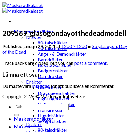
Skip
to
content
Maskeraddräkter
209569_glasogondayofthedeadmodell
Dräkter
80-talsdräkter
Published
januari 29, 2021
at
1200 × 1200
in
Solglasögon, Day
90-talsdräkter
of the Dead
Ängel- & Demondräkter
Barndräkter
Trackbacks are closed, but you can
post a comment
.
Bokstavsdräkter
Budgetdräkter
Lämna ett svar
Damdräkter
Dräkter
Du måste vara
inloggad
för att publicera en kommentar.
Djurdräkter
Dragqueendräkter
Copyright 2026 ©
Maskeradkalaset.se
Fightingdräkter
Halloweendräkter
Sök
Herrdräkter
efter:
Hunddräkter
Maskeraddräkter
Sexiga dräkter
Dräkter
Masker
80-talsdräkter