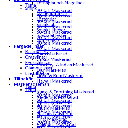
Lösnaglar och Nagellack
Tema
Smink
20-tals Maskerad
Lösögonfransar
30-tals Maskerad
Löständer
40-tals Maskerad
Sminkset
50-tals Maskerad
Sminktillbehör
60-tals Maskerad
Specialeffekter
70-tals Maskerad
Tatueringar
80-tals Maskerad
Färgade linser
90-tals Maskerad
Basiclinser
Barn Maskerad
Crazylinser
Cirkus Maskerad
Eyelushlinser
Cowboy- & Indian Maskerad
Glamourlinser
Djur Maskerad
Linstillbehör
Grek- & Rom Maskerad
Tillbehör
Hawaii Maskerad
Maskeradteman
Tema
Tema
Kung- & Drottning Maskerad
20-tals Maskerad
Medeltids Maskerad
30-tals Maskerad
Militär Maskerad
40-tals Maskerad
Musik Maskerad
50-tals Maskerad
Nations Maskerad
60-tals Maskerad
Pirat Maskerad
70-tals Maskerad
Religions Maskerad
80-tals Maskerad