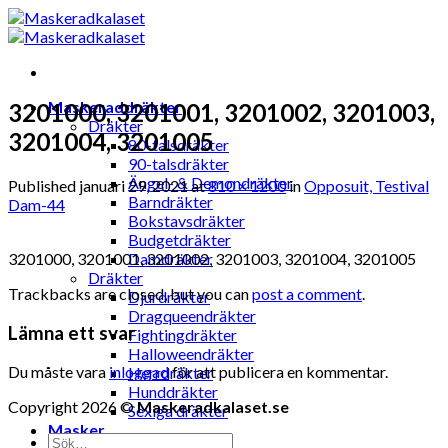
Skip
to
content
Maskeraddräkter
3201000, 3201001, 3201002, 3201003,
Dräkter
3201004, 3201005
80-talsdräkter
90-talsdräkter
Ängel- & Demondräkter
Published
januari 29, 2021
at
810 × 1200
in
Opposuit, Testival
Barndräkter
Dam-44
Bokstavsdräkter
Budgetdräkter
3201000, 3201001, 3201002, 3201003, 3201004, 3201005
Damdräkter
Dräkter
Trackbacks are closed, but you can
post a comment
.
Djurdräkter
Dragqueendräkter
Lämna ett svar
Fightingdräkter
Halloweendräkter
Du måste vara
inloggad
för att publicera en kommentar.
Herrdräkter
Hunddräkter
Copyright 2026 ©
Maskeradkalaset.se
Sexiga dräkter
Masker
Sök