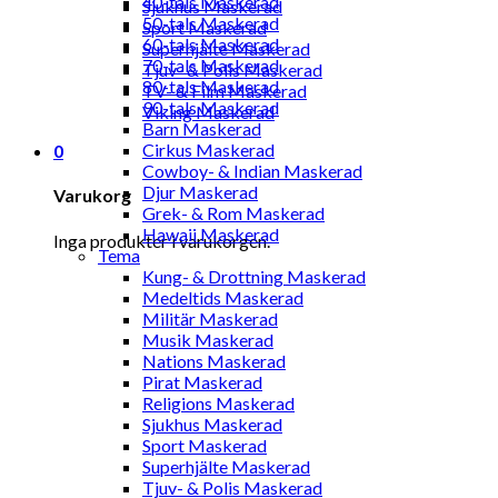
40-tals Maskerad
Sjukhus Maskerad
50-tals Maskerad
Sport Maskerad
60-tals Maskerad
Superhjälte Maskerad
70-tals Maskerad
Tjuv- & Polis Maskerad
80-tals Maskerad
TV- & Film Maskerad
90-tals Maskerad
Viking Maskerad
Barn Maskerad
Cirkus Maskerad
0
Cowboy- & Indian Maskerad
Djur Maskerad
Varukorg
Grek- & Rom Maskerad
Hawaii Maskerad
Inga produkter i varukorgen.
Tema
Kung- & Drottning Maskerad
Medeltids Maskerad
Militär Maskerad
Musik Maskerad
Nations Maskerad
Pirat Maskerad
Religions Maskerad
Sjukhus Maskerad
Sport Maskerad
Superhjälte Maskerad
Tjuv- & Polis Maskerad