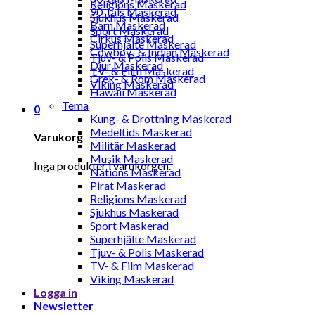
Religions Maskerad
90-tals Maskerad
Sjukhus Maskerad
Barn Maskerad
Sport Maskerad
Cirkus Maskerad
Superhjälte Maskerad
Cowboy- & Indian Maskerad
Tjuv- & Polis Maskerad
Djur Maskerad
TV- & Film Maskerad
Grek- & Rom Maskerad
Viking Maskerad
Hawaii Maskerad
Tema
0
Kung- & Drottning Maskerad
Medeltids Maskerad
Varukorg
Militär Maskerad
Musik Maskerad
Inga produkter i varukorgen.
Nations Maskerad
Pirat Maskerad
Religions Maskerad
Sjukhus Maskerad
Sport Maskerad
Superhjälte Maskerad
Tjuv- & Polis Maskerad
TV- & Film Maskerad
Viking Maskerad
Logga in
Newsletter