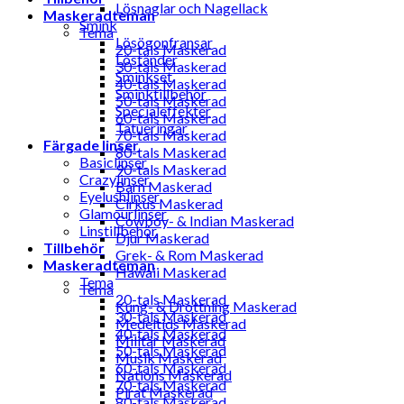
Lösnaglar och Nagellack
Maskeradteman
Smink
Tema
Lösögonfransar
20-tals Maskerad
Löständer
30-tals Maskerad
Sminkset
40-tals Maskerad
Sminktillbehör
50-tals Maskerad
Specialeffekter
60-tals Maskerad
Tatueringar
70-tals Maskerad
Färgade linser
80-tals Maskerad
Basiclinser
90-tals Maskerad
Crazylinser
Barn Maskerad
Eyelushlinser
Cirkus Maskerad
Glamourlinser
Cowboy- & Indian Maskerad
Linstillbehör
Djur Maskerad
Tillbehör
Grek- & Rom Maskerad
Maskeradteman
Hawaii Maskerad
Tema
Tema
20-tals Maskerad
Kung- & Drottning Maskerad
30-tals Maskerad
Medeltids Maskerad
40-tals Maskerad
Militär Maskerad
50-tals Maskerad
Musik Maskerad
60-tals Maskerad
Nations Maskerad
70-tals Maskerad
Pirat Maskerad
80-tals Maskerad