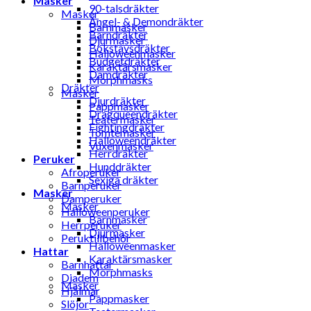
Masker
90-talsdräkter
Masker
Ängel- & Demondräkter
Barnmasker
Barndräkter
Djurmasker
Bokstavsdräkter
Halloweenmasker
Budgetdräkter
Karaktärsmasker
Damdräkter
Morphmasks
Dräkter
Masker
Djurdräkter
Pappmasker
Dragqueendräkter
Teatermasker
Fightingdräkter
Tomtemasker
Halloweendräkter
Vuxenmasker
Herrdräkter
Peruker
Hunddräkter
Afroperuker
Sexiga dräkter
Barnperuker
Masker
Damperuker
Masker
Halloweenperuker
Barnmasker
Herrperuker
Djurmasker
Peruktillbehör
Halloweenmasker
Hattar
Karaktärsmasker
Barnhattar
Morphmasks
Diadem
Masker
Hjälmar
Pappmasker
Slöjor