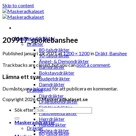
Skip to content
Maskeraddräkter
209917_spokebanshee
Dräkter
80-talsdräkter
Published
januari 29, 2021
at
1200 × 1200
in
Dräkt, Banshee
90-talsdräkter
Ängel- & Demondräkter
Trackbacks are closed, but you can
post a comment
.
Barndräkter
Bokstavsdräkter
Lämna ett svar
Budgetdräkter
Damdräkter
Du måste vara
inloggad
för att publicera en kommentar.
Dräkter
Djurdräkter
Copyright 2026 ©
Maskeradkalaset.se
Dragqueendräkter
Fightingdräkter
Sök efter:
Halloweendräkter
Herrdräkter
Maskeraddräkter
Hunddräkter
Dräkter
Sexiga dräkter
80-talsdräkter