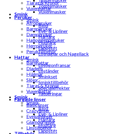
Teatermasker
Tiaras & Kronor
Tomtemasker
Vuxenhattar
Vuxenmasker
Smink
Peruker
Smink
Afroperuker
Blod
Barnperuker
Eye- & Lipliner
Damperuker
Hårfärg
Halloweenperuker
Hudfärg
Herrperuker
Läppstift
Peruktillbehör
Lösnaglar och Nagellack
Hattar
Smink
Barnhattar
Lösögonfransar
Diadem
Löständer
Hjälmar
Sminkset
Slöjor
Sminktillbehör
Tiaras & Kronor
Specialeffekter
Vuxenhattar
Tatueringar
Smink
Färgade linser
Smink
Basiclinser
Blod
Crazylinser
Eye- & Lipliner
Eyelushlinser
Hårfärg
Glamourlinser
Hudfärg
Linstillbehör
Läppstift
Tillbehör