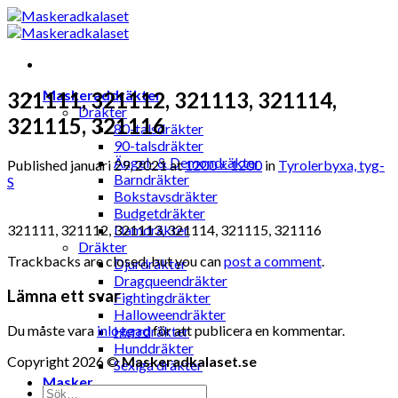
Skip
to
content
Maskeraddräkter
321111, 321112, 321113, 321114,
Dräkter
321115, 321116
80-talsdräkter
90-talsdräkter
Ängel- & Demondräkter
Published
januari 29, 2021
at
1200 × 1200
in
Tyrolerbyxa, tyg-
Barndräkter
S
Bokstavsdräkter
Budgetdräkter
321111, 321112, 321113, 321114, 321115, 321116
Damdräkter
Dräkter
Trackbacks are closed, but you can
post a comment
.
Djurdräkter
Dragqueendräkter
Lämna ett svar
Fightingdräkter
Halloweendräkter
Du måste vara
inloggad
för att publicera en kommentar.
Herrdräkter
Hunddräkter
Copyright 2026 ©
Maskeradkalaset.se
Sexiga dräkter
Masker
Sök