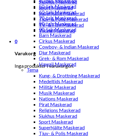
40-tals Maskerad
Sjukhus Maskerad
50-tals Maskerad
Sport Maskerad
60-tals Maskerad
Superhjälte Maskerad
70-tals Maskerad
Tjuv- & Polis Maskerad
80-tals Maskerad
TV- & Film Maskerad
90-tals Maskerad
Viking Maskerad
Barn Maskerad
Cirkus Maskerad
0
Cowboy- & Indian Maskerad
Djur Maskerad
Varukorg
Grek- & Rom Maskerad
Hawaii Maskerad
Inga produkter i varukorgen.
Tema
Kung- & Drottning Maskerad
Medeltids Maskerad
Militär Maskerad
Musik Maskerad
Nations Maskerad
Pirat Maskerad
Religions Maskerad
Sjukhus Maskerad
Sport Maskerad
Superhjälte Maskerad
Tjuv- & Polis Maskerad