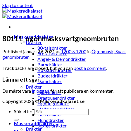
Skip to content
Maskeraddräkter
80111_ogonmasksvartgneombruten
Dräkter
80-talsdräkter
Published
januari 29, 2021
at
1200 × 1200
in
Ögonmask, Svart
90-talsdräkter
genombruten
Ängel- & Demondräkter
Barndräkter
Trackbacks are closed, but you can
post a comment
.
Bokstavsdräkter
Budgetdräkter
Lämna ett svar
Damdräkter
Dräkter
Du måste vara
inloggad
för att publicera en kommentar.
Djurdräkter
Dragqueendräkter
Copyright 2026 ©
Maskeradkalaset.se
Fightingdräkter
Halloweendräkter
Sök efter:
Herrdräkter
Hunddräkter
Maskeraddräkter
Sexiga dräkter
Dräkter