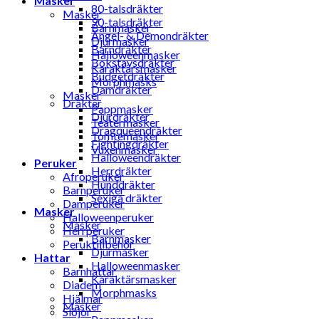
Masker
80-talsdräkter
Masker
90-talsdräkter
Barnmasker
Ängel- & Demondräkter
Djurmasker
Barndräkter
Halloweenmasker
Bokstavsdräkter
Karaktärsmasker
Budgetdräkter
Morphmasks
Damdräkter
Masker
Dräkter
Pappmasker
Djurdräkter
Teatermasker
Dragqueendräkter
Tomtemasker
Fightingdräkter
Vuxenmasker
Halloweendräkter
Peruker
Herrdräkter
Afroperuker
Hunddräkter
Barnperuker
Sexiga dräkter
Damperuker
Masker
Halloweenperuker
Masker
Herrperuker
Barnmasker
Peruktillbehör
Djurmasker
Hattar
Halloweenmasker
Barnhattar
Karaktärsmasker
Diadem
Morphmasks
Hjälmar
Masker
Slöjor