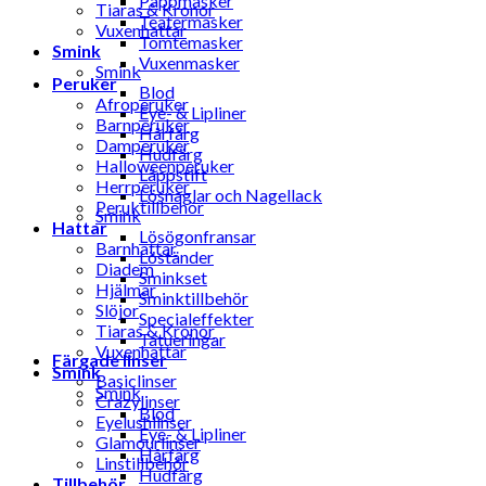
Pappmasker
Tiaras & Kronor
Teatermasker
Vuxenhattar
Tomtemasker
Smink
Vuxenmasker
Smink
Peruker
Blod
Afroperuker
Eye- & Lipliner
Barnperuker
Hårfärg
Damperuker
Hudfärg
Halloweenperuker
Läppstift
Herrperuker
Lösnaglar och Nagellack
Peruktillbehör
Smink
Hattar
Lösögonfransar
Barnhattar
Löständer
Diadem
Sminkset
Hjälmar
Sminktillbehör
Slöjor
Specialeffekter
Tiaras & Kronor
Tatueringar
Vuxenhattar
Färgade linser
Smink
Basiclinser
Smink
Crazylinser
Blod
Eyelushlinser
Eye- & Lipliner
Glamourlinser
Hårfärg
Linstillbehör
Hudfärg
Tillbehör