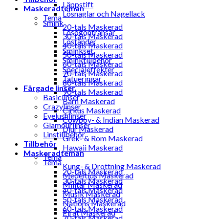
Läppstift
Maskeradteman
Lösnaglar och Nagellack
Tema
Smink
20-tals Maskerad
Lösögonfransar
30-tals Maskerad
Löständer
40-tals Maskerad
Sminkset
50-tals Maskerad
Sminktillbehör
60-tals Maskerad
Specialeffekter
70-tals Maskerad
Tatueringar
80-tals Maskerad
Färgade linser
90-tals Maskerad
Basiclinser
Barn Maskerad
Crazylinser
Cirkus Maskerad
Eyelushlinser
Cowboy- & Indian Maskerad
Glamourlinser
Djur Maskerad
Linstillbehör
Grek- & Rom Maskerad
Tillbehör
Hawaii Maskerad
Maskeradteman
Tema
Tema
Kung- & Drottning Maskerad
20-tals Maskerad
Medeltids Maskerad
30-tals Maskerad
Militär Maskerad
40-tals Maskerad
Musik Maskerad
50-tals Maskerad
Nations Maskerad
60-tals Maskerad
Pirat Maskerad
70-tals Maskerad