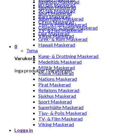
Religions Maskerad
80-tals Maskerad
Sjukhus Maskerad
90-tals Maskerad
Sport Maskerad
Barn Maskerad
Superhjälte Maskerad
Cirkus Maskerad
Tjuv- & Polis Maskerad
Cowboy- & Indian Maskerad
TV- & Film Maskerad
Djur Maskerad
Viking Maskerad
Grek- & Rom Maskerad
Hawaii Maskerad
0
Tema
Kung- & Drottning Maskerad
Varukorg
Medeltids Maskerad
Militär Maskerad
Inga produkter i varukorgen.
Musik Maskerad
Nations Maskerad
Pirat Maskerad
Religions Maskerad
Sjukhus Maskerad
Sport Maskerad
Superhjälte Maskerad
Tjuv- & Polis Maskerad
TV- & Film Maskerad
Viking Maskerad
Logga in