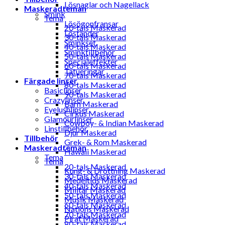
Lösnaglar och Nagellack
Maskeradteman
Smink
Tema
Lösögonfransar
20-tals Maskerad
Löständer
30-tals Maskerad
Sminkset
40-tals Maskerad
Sminktillbehör
50-tals Maskerad
Specialeffekter
60-tals Maskerad
Tatueringar
70-tals Maskerad
Färgade linser
80-tals Maskerad
Basiclinser
90-tals Maskerad
Crazylinser
Barn Maskerad
Eyelushlinser
Cirkus Maskerad
Glamourlinser
Cowboy- & Indian Maskerad
Linstillbehör
Djur Maskerad
Tillbehör
Grek- & Rom Maskerad
Maskeradteman
Hawaii Maskerad
Tema
Tema
20-tals Maskerad
Kung- & Drottning Maskerad
30-tals Maskerad
Medeltids Maskerad
40-tals Maskerad
Militär Maskerad
50-tals Maskerad
Musik Maskerad
60-tals Maskerad
Nations Maskerad
70-tals Maskerad
Pirat Maskerad
80-tals Maskerad