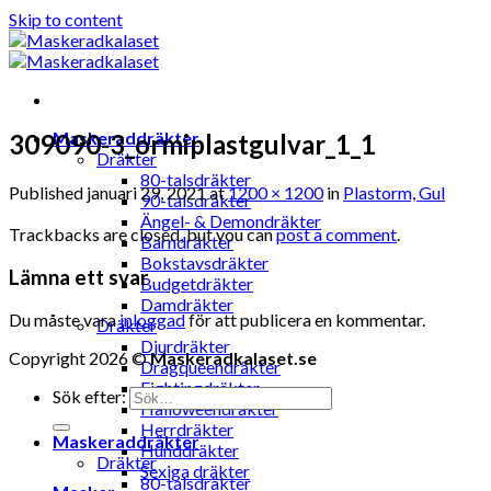
Skip to content
Maskeraddräkter
309090-3_ormiplastgulvar_1_1
Dräkter
80-talsdräkter
Published
januari 29, 2021
at
1200 × 1200
in
Plastorm, Gul
90-talsdräkter
Ängel- & Demondräkter
Trackbacks are closed, but you can
post a comment
.
Barndräkter
Bokstavsdräkter
Lämna ett svar
Budgetdräkter
Damdräkter
Du måste vara
inloggad
för att publicera en kommentar.
Dräkter
Djurdräkter
Copyright 2026 ©
Maskeradkalaset.se
Dragqueendräkter
Fightingdräkter
Sök efter:
Halloweendräkter
Herrdräkter
Maskeraddräkter
Hunddräkter
Dräkter
Sexiga dräkter
80-talsdräkter