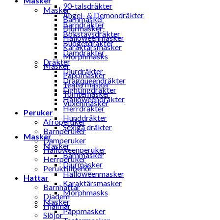
Masker
90-talsdräkter
Masker
Ängel- & Demondräkter
Barnmasker
Barndräkter
Djurmasker
Bokstavsdräkter
Halloweenmasker
Budgetdräkter
Karaktärsmasker
Damdräkter
Morphmasks
Dräkter
Masker
Djurdräkter
Pappmasker
Dragqueendräkter
Teatermasker
Fightingdräkter
Tomtemasker
Halloweendräkter
Vuxenmasker
Herrdräkter
Peruker
Hunddräkter
Afroperuker
Sexiga dräkter
Barnperuker
Masker
Damperuker
Masker
Halloweenperuker
Barnmasker
Herrperuker
Djurmasker
Peruktillbehör
Halloweenmasker
Hattar
Karaktärsmasker
Barnhattar
Morphmasks
Diadem
Masker
Hjälmar
Pappmasker
Slöjor