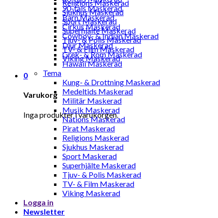
Religions Maskerad
90-tals Maskerad
Sjukhus Maskerad
Barn Maskerad
Sport Maskerad
Cirkus Maskerad
Superhjälte Maskerad
Cowboy- & Indian Maskerad
Tjuv- & Polis Maskerad
Djur Maskerad
TV- & Film Maskerad
Grek- & Rom Maskerad
Viking Maskerad
Hawaii Maskerad
Tema
0
Kung- & Drottning Maskerad
Medeltids Maskerad
Varukorg
Militär Maskerad
Musik Maskerad
Inga produkter i varukorgen.
Nations Maskerad
Pirat Maskerad
Religions Maskerad
Sjukhus Maskerad
Sport Maskerad
Superhjälte Maskerad
Tjuv- & Polis Maskerad
TV- & Film Maskerad
Viking Maskerad
Logga in
Newsletter