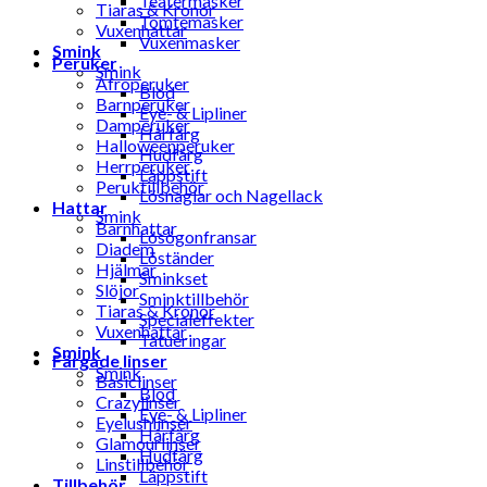
Teatermasker
Tiaras & Kronor
Tomtemasker
Vuxenhattar
Vuxenmasker
Smink
Peruker
Smink
Afroperuker
Blod
Barnperuker
Eye- & Lipliner
Damperuker
Hårfärg
Halloweenperuker
Hudfärg
Herrperuker
Läppstift
Peruktillbehör
Lösnaglar och Nagellack
Hattar
Smink
Barnhattar
Lösögonfransar
Diadem
Löständer
Hjälmar
Sminkset
Slöjor
Sminktillbehör
Tiaras & Kronor
Specialeffekter
Vuxenhattar
Tatueringar
Smink
Färgade linser
Smink
Basiclinser
Blod
Crazylinser
Eye- & Lipliner
Eyelushlinser
Hårfärg
Glamourlinser
Hudfärg
Linstillbehör
Läppstift
Tillbehör