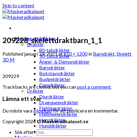
Skip to content
Maskeraddräkter
209228_skelettdraktbarn_1_1
Dräkter
80-talsdräkter
Published
januari 29, 2021
at
810 × 1200
in
Barndräkt, Skelett
90-talsdräkter
3D M
Ängel- & Demondräkter
Barndräkter
Bokstavsdräkter
209229
Budgetdräkter
Damdräkter
Trackbacks are closed, but you can
post a comment
.
Dräkter
Djurdräkter
Lämna ett svar
Dragqueendräkter
Fightingdräkter
Du måste vara
inloggad
för att publicera en kommentar.
Halloweendräkter
Herrdräkter
Copyright 2026 ©
Maskeradkalaset.se
Hunddräkter
Sexiga dräkter
Sök efter: