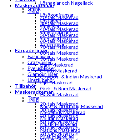
Lösnaglar och Nagellack
Maskeradteman
Smink
Tema
Lösögonfransar
20-tals Maskerad
Löständer
30-tals Maskerad
Sminkset
40-tals Maskerad
Sminktillbehör
50-tals Maskerad
Specialeffekter
60-tals Maskerad
Tatueringar
70-tals Maskerad
Färgade linser
80-tals Maskerad
Basiclinser
90-tals Maskerad
Crazylinser
Barn Maskerad
Eyelushlinser
Cirkus Maskerad
Glamourlinser
Cowboy- & Indian Maskerad
Linstillbehör
Djur Maskerad
Tillbehör
Grek- & Rom Maskerad
Maskeradteman
Hawaii Maskerad
Tema
Tema
20-tals Maskerad
Kung- & Drottning Maskerad
30-tals Maskerad
Medeltids Maskerad
40-tals Maskerad
Militär Maskerad
50-tals Maskerad
Musik Maskerad
60-tals Maskerad
Nations Maskerad
70-tals Maskerad
Pirat Maskerad
80-tals Maskerad