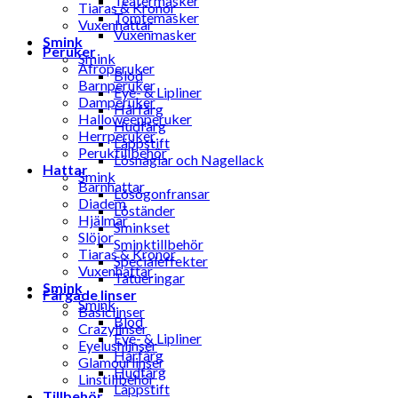
Teatermasker
Tiaras & Kronor
Tomtemasker
Vuxenhattar
Vuxenmasker
Smink
Peruker
Smink
Afroperuker
Blod
Barnperuker
Eye- & Lipliner
Damperuker
Hårfärg
Halloweenperuker
Hudfärg
Herrperuker
Läppstift
Peruktillbehör
Lösnaglar och Nagellack
Hattar
Smink
Barnhattar
Lösögonfransar
Diadem
Löständer
Hjälmar
Sminkset
Slöjor
Sminktillbehör
Tiaras & Kronor
Specialeffekter
Vuxenhattar
Tatueringar
Smink
Färgade linser
Smink
Basiclinser
Blod
Crazylinser
Eye- & Lipliner
Eyelushlinser
Hårfärg
Glamourlinser
Hudfärg
Linstillbehör
Läppstift
Tillbehör