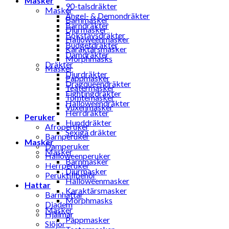
Masker
90-talsdräkter
Masker
Ängel- & Demondräkter
Barnmasker
Barndräkter
Djurmasker
Bokstavsdräkter
Halloweenmasker
Budgetdräkter
Karaktärsmasker
Damdräkter
Morphmasks
Dräkter
Masker
Djurdräkter
Pappmasker
Dragqueendräkter
Teatermasker
Fightingdräkter
Tomtemasker
Halloweendräkter
Vuxenmasker
Herrdräkter
Peruker
Hunddräkter
Afroperuker
Sexiga dräkter
Barnperuker
Masker
Damperuker
Masker
Halloweenperuker
Barnmasker
Herrperuker
Djurmasker
Peruktillbehör
Halloweenmasker
Hattar
Karaktärsmasker
Barnhattar
Morphmasks
Diadem
Masker
Hjälmar
Pappmasker
Slöjor