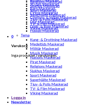
Religions Maskerad
90-tals Maskerad
Sjukhus Maskerad
Barn Maskerad
Sport Maskerad
Cirkus Maskerad
Superhjälte Maskerad
Cowboy- & Indian Maskerad
Tjuv- & Polis Maskerad
Djur Maskerad
TV- & Film Maskerad
Grek- & Rom Maskerad
Viking Maskerad
Hawaii Maskerad
Tema
0
Kung- & Drottning Maskerad
Medeltids Maskerad
Varukorg
Militär Maskerad
Musik Maskerad
Inga produkter i varukorgen.
Nations Maskerad
Pirat Maskerad
Religions Maskerad
Sjukhus Maskerad
Sport Maskerad
Superhjälte Maskerad
Tjuv- & Polis Maskerad
TV- & Film Maskerad
Viking Maskerad
Logga in
Newsletter