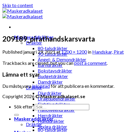
Skip to content
Maskeraddräkter
209189_pirathandskarsvarta
Dräkter
80-talsdräkter
Published
januari 29, 2021
at
1200 × 1200
in
Handskar, Pirat
90-talsdräkter
Ängel- & Demondräkter
Trackbacks are closed, but you can
post a comment
.
Barndräkter
Bokstavsdräkter
Lämna ett svar
Budgetdräkter
Damdräkter
Du måste vara
inloggad
för att publicera en kommentar.
Dräkter
Djurdräkter
Copyright 2026 ©
Maskeradkalaset.se
Dragqueendräkter
Fightingdräkter
Sök efter:
Halloweendräkter
Herrdräkter
Maskeraddräkter
Hunddräkter
Dräkter
Sexiga dräkter
80-talsdräkter