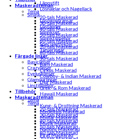
Läppstift
Maskeradteman
Lösnaglar och Nagellack
Tema
Smink
20-tals Maskerad
Lösögonfransar
30-tals Maskerad
Löständer
40-tals Maskerad
Sminkset
50-tals Maskerad
Sminktillbehör
60-tals Maskerad
Specialeffekter
70-tals Maskerad
Tatueringar
80-tals Maskerad
Färgade linser
90-tals Maskerad
Basiclinser
Barn Maskerad
Crazylinser
Cirkus Maskerad
Eyelushlinser
Cowboy- & Indian Maskerad
Glamourlinser
Djur Maskerad
Linstillbehör
Grek- & Rom Maskerad
Tillbehör
Hawaii Maskerad
Maskeradteman
Tema
Tema
Kung- & Drottning Maskerad
20-tals Maskerad
Medeltids Maskerad
30-tals Maskerad
Militär Maskerad
40-tals Maskerad
Musik Maskerad
50-tals Maskerad
Nations Maskerad
60-tals Maskerad
Pirat Maskerad
70-tals Maskerad