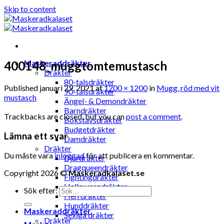
Skip to content
Maskeraddräkter
400148_muggtomtemustasch
Dräkter
80-talsdräkter
Published
januari 29, 2021
at
1200 × 1200
in
Mugg, röd med vit
90-talsdräkter
mustasch
Ängel- & Demondräkter
Barndräkter
Trackbacks are closed, but you can
post a comment
.
Bokstavsdräkter
Budgetdräkter
Lämna ett svar
Damdräkter
Dräkter
Du måste vara
inloggad
för att publicera en kommentar.
Djurdräkter
Dragqueendräkter
Copyright 2026 ©
Maskeradkalaset.se
Fightingdräkter
Halloweendräkter
Sök efter:
Herrdräkter
Hunddräkter
Maskeraddräkter
Sexiga dräkter
Dräkter