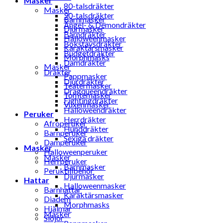
Masker
80-talsdräkter
Masker
90-talsdräkter
Barnmasker
Ängel- & Demondräkter
Djurmasker
Barndräkter
Halloweenmasker
Bokstavsdräkter
Karaktärsmasker
Budgetdräkter
Morphmasks
Damdräkter
Masker
Dräkter
Pappmasker
Djurdräkter
Teatermasker
Dragqueendräkter
Tomtemasker
Fightingdräkter
Vuxenmasker
Halloweendräkter
Peruker
Herrdräkter
Afroperuker
Hunddräkter
Barnperuker
Sexiga dräkter
Damperuker
Masker
Halloweenperuker
Masker
Herrperuker
Barnmasker
Peruktillbehör
Djurmasker
Hattar
Halloweenmasker
Barnhattar
Karaktärsmasker
Diadem
Morphmasks
Hjälmar
Masker
Slöjor