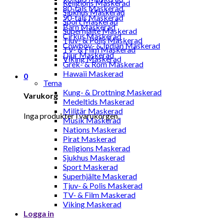
Religions Maskerad
80-tals Maskerad
Sjukhus Maskerad
90-tals Maskerad
Sport Maskerad
Barn Maskerad
Superhjälte Maskerad
Cirkus Maskerad
Tjuv- & Polis Maskerad
Cowboy- & Indian Maskerad
TV- & Film Maskerad
Djur Maskerad
Viking Maskerad
Grek- & Rom Maskerad
Hawaii Maskerad
0
Tema
Kung- & Drottning Maskerad
Varukorg
Medeltids Maskerad
Militär Maskerad
Inga produkter i varukorgen.
Musik Maskerad
Nations Maskerad
Pirat Maskerad
Religions Maskerad
Sjukhus Maskerad
Sport Maskerad
Superhjälte Maskerad
Tjuv- & Polis Maskerad
TV- & Film Maskerad
Viking Maskerad
Logga in