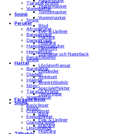
Pappmasker
Tiaras & Kronor
Teatermasker
Vuxenhattar
Tomtemasker
Smink
Vuxenmasker
Smink
Peruker
Blod
Afroperuker
Eye- & Lipliner
Barnperuker
Hårfärg
Damperuker
Hudfärg
Halloweenperuker
Läppstift
Herrperuker
Lösnaglar och Nagellack
Peruktillbehör
Smink
Hattar
Lösögonfransar
Barnhattar
Löständer
Diadem
Sminkset
Hjälmar
Sminktillbehör
Slöjor
Specialeffekter
Tiaras & Kronor
Tatueringar
Vuxenhattar
Färgade linser
Smink
Basiclinser
Smink
Crazylinser
Blod
Eyelushlinser
Eye- & Lipliner
Glamourlinser
Hårfärg
Linstillbehör
Hudfärg
Tillbehör