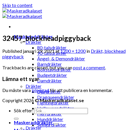
Skip to content
Maskeraddräkter
32457_blockheadpiggyback
Dräkter
80-talsdräkter
Published
januari 29, 2021
at
1200 × 1200
in
Dräkt, blockhead
90-talsdräkter
piggyback
Ängel- & Demondräkter
Barndräkter
Trackbacks are closed, but you can
post a comment
.
Bokstavsdräkter
Budgetdräkter
Lämna ett svar
Damdräkter
Dräkter
Du måste vara
inloggad
för att publicera en kommentar.
Djurdräkter
Dragqueendräkter
Copyright 2026 ©
Maskeradkalaset.se
Fightingdräkter
Halloweendräkter
Sök efter:
Herrdräkter
Hunddräkter
Maskeraddräkter
Sexiga dräkter
Dräkter