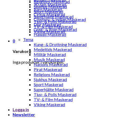
Religions Maskerad
90-tals Maskerad
Sjukhus Maskerad
Barn Maskerad
Sport Maskerad
Cirkus Maskerad
Superhjälte Maskerad
Cowboy- & Indian Maskerad
Tjuv- & Polis Maskerad
Djur Maskerad
TV- & Film Maskerad
Grek- & Rom Maskerad
Viking Maskerad
Hawaii Maskerad
Tema
0
Kung- & Drottning Maskerad
Medeltids Maskerad
Varukorg
Militär Maskerad
Musik Maskerad
Inga produkter i varukorgen.
Nations Maskerad
Pirat Maskerad
Religions Maskerad
Sjukhus Maskerad
Sport Maskerad
Superhjälte Maskerad
Tjuv- & Polis Maskerad
TV- & Film Maskerad
Viking Maskerad
Logga in
Newsletter