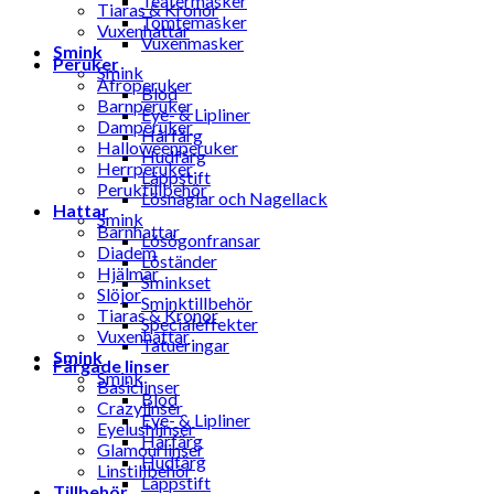
Teatermasker
Tiaras & Kronor
Tomtemasker
Vuxenhattar
Vuxenmasker
Smink
Peruker
Smink
Afroperuker
Blod
Barnperuker
Eye- & Lipliner
Damperuker
Hårfärg
Halloweenperuker
Hudfärg
Herrperuker
Läppstift
Peruktillbehör
Lösnaglar och Nagellack
Hattar
Smink
Barnhattar
Lösögonfransar
Diadem
Löständer
Hjälmar
Sminkset
Slöjor
Sminktillbehör
Tiaras & Kronor
Specialeffekter
Vuxenhattar
Tatueringar
Smink
Färgade linser
Smink
Basiclinser
Blod
Crazylinser
Eye- & Lipliner
Eyelushlinser
Hårfärg
Glamourlinser
Hudfärg
Linstillbehör
Läppstift
Tillbehör