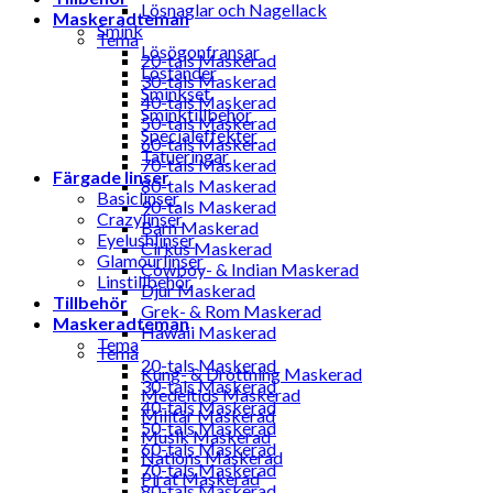
Lösnaglar och Nagellack
Maskeradteman
Smink
Tema
Lösögonfransar
20-tals Maskerad
Löständer
30-tals Maskerad
Sminkset
40-tals Maskerad
Sminktillbehör
50-tals Maskerad
Specialeffekter
60-tals Maskerad
Tatueringar
70-tals Maskerad
Färgade linser
80-tals Maskerad
Basiclinser
90-tals Maskerad
Crazylinser
Barn Maskerad
Eyelushlinser
Cirkus Maskerad
Glamourlinser
Cowboy- & Indian Maskerad
Linstillbehör
Djur Maskerad
Tillbehör
Grek- & Rom Maskerad
Maskeradteman
Hawaii Maskerad
Tema
Tema
20-tals Maskerad
Kung- & Drottning Maskerad
30-tals Maskerad
Medeltids Maskerad
40-tals Maskerad
Militär Maskerad
50-tals Maskerad
Musik Maskerad
60-tals Maskerad
Nations Maskerad
70-tals Maskerad
Pirat Maskerad
80-tals Maskerad