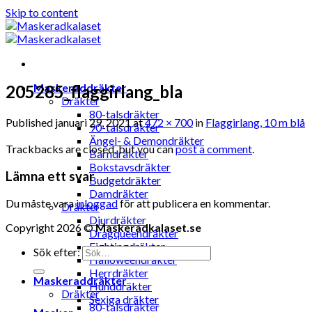
Skip to content
Maskeraddräkter
205285_flaggirlang_bla
Dräkter
80-talsdräkter
Published
januari 29, 2021
at
472 × 700
in
Flaggirlang, 10 m blå
90-talsdräkter
Ängel- & Demondräkter
Trackbacks are closed, but you can
post a comment
.
Barndräkter
Bokstavsdräkter
Lämna ett svar
Budgetdräkter
Damdräkter
Du måste vara
inloggad
för att publicera en kommentar.
Dräkter
Djurdräkter
Copyright 2026 ©
Maskeradkalaset.se
Dragqueendräkter
Fightingdräkter
Sök efter:
Halloweendräkter
Herrdräkter
Maskeraddräkter
Hunddräkter
Dräkter
Sexiga dräkter
80-talsdräkter