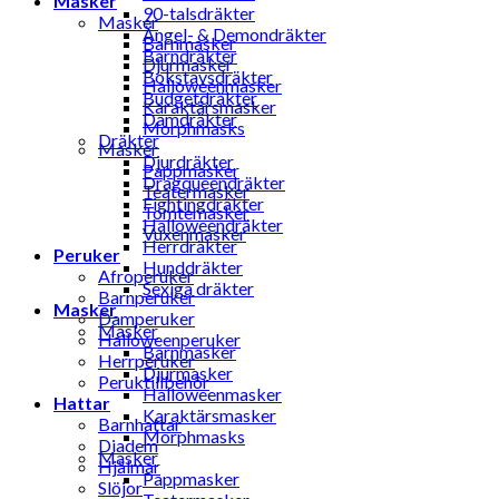
Masker
90-talsdräkter
Masker
Ängel- & Demondräkter
Barnmasker
Barndräkter
Djurmasker
Bokstavsdräkter
Halloweenmasker
Budgetdräkter
Karaktärsmasker
Damdräkter
Morphmasks
Dräkter
Masker
Djurdräkter
Pappmasker
Dragqueendräkter
Teatermasker
Fightingdräkter
Tomtemasker
Halloweendräkter
Vuxenmasker
Herrdräkter
Peruker
Hunddräkter
Afroperuker
Sexiga dräkter
Barnperuker
Masker
Damperuker
Masker
Halloweenperuker
Barnmasker
Herrperuker
Djurmasker
Peruktillbehör
Halloweenmasker
Hattar
Karaktärsmasker
Barnhattar
Morphmasks
Diadem
Masker
Hjälmar
Pappmasker
Slöjor