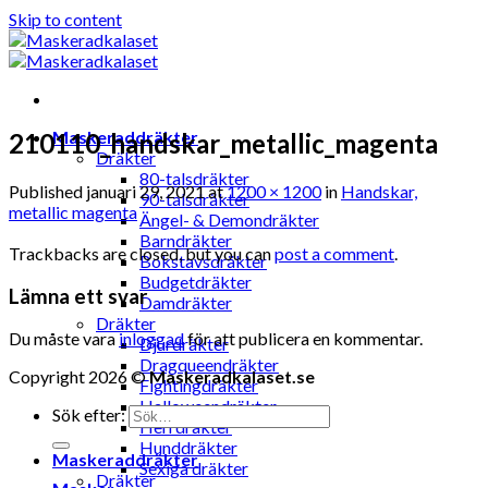
Skip to content
Maskeraddräkter
210110_handskar_metallic_magenta
Dräkter
80-talsdräkter
Published
januari 29, 2021
at
1200 × 1200
in
Handskar,
90-talsdräkter
metallic magenta
Ängel- & Demondräkter
Barndräkter
Trackbacks are closed, but you can
post a comment
.
Bokstavsdräkter
Budgetdräkter
Lämna ett svar
Damdräkter
Dräkter
Du måste vara
inloggad
för att publicera en kommentar.
Djurdräkter
Dragqueendräkter
Copyright 2026 ©
Maskeradkalaset.se
Fightingdräkter
Halloweendräkter
Sök efter:
Herrdräkter
Hunddräkter
Maskeraddräkter
Sexiga dräkter
Dräkter