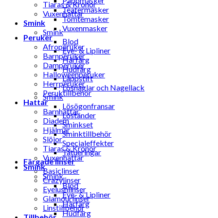
Pappmasker
Tiaras & Kronor
Teatermasker
Vuxenhattar
Tomtemasker
Smink
Vuxenmasker
Smink
Peruker
Blod
Afroperuker
Eye- & Lipliner
Barnperuker
Hårfärg
Damperuker
Hudfärg
Halloweenperuker
Läppstift
Herrperuker
Lösnaglar och Nagellack
Peruktillbehör
Smink
Hattar
Lösögonfransar
Barnhattar
Löständer
Diadem
Sminkset
Hjälmar
Sminktillbehör
Slöjor
Specialeffekter
Tiaras & Kronor
Tatueringar
Vuxenhattar
Färgade linser
Smink
Basiclinser
Smink
Crazylinser
Blod
Eyelushlinser
Eye- & Lipliner
Glamourlinser
Hårfärg
Linstillbehör
Hudfärg
Tillbehör