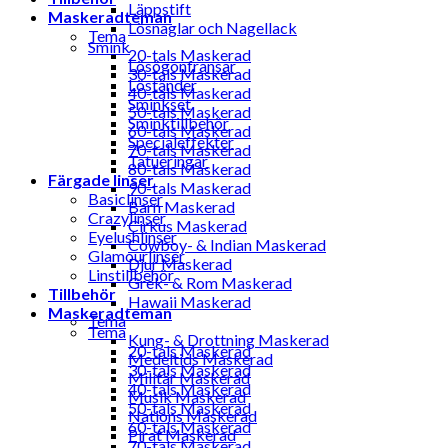
Läppstift
Maskeradteman
Lösnaglar och Nagellack
Tema
Smink
20-tals Maskerad
Lösögonfransar
30-tals Maskerad
Löständer
40-tals Maskerad
Sminkset
50-tals Maskerad
Sminktillbehör
60-tals Maskerad
Specialeffekter
70-tals Maskerad
Tatueringar
80-tals Maskerad
Färgade linser
90-tals Maskerad
Basiclinser
Barn Maskerad
Crazylinser
Cirkus Maskerad
Eyelushlinser
Cowboy- & Indian Maskerad
Glamourlinser
Djur Maskerad
Linstillbehör
Grek- & Rom Maskerad
Tillbehör
Hawaii Maskerad
Maskeradteman
Tema
Tema
Kung- & Drottning Maskerad
20-tals Maskerad
Medeltids Maskerad
30-tals Maskerad
Militär Maskerad
40-tals Maskerad
Musik Maskerad
50-tals Maskerad
Nations Maskerad
60-tals Maskerad
Pirat Maskerad
70-tals Maskerad