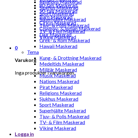
Religions Maskerad
80-tals Maskerad
Sjukhus Maskerad
90-tals Maskerad
Sport Maskerad
Barn Maskerad
Superhjälte Maskerad
Cirkus Maskerad
Tjuv- & Polis Maskerad
Cowboy- & Indian Maskerad
TV- & Film Maskerad
Djur Maskerad
Viking Maskerad
Grek- & Rom Maskerad
Hawaii Maskerad
0
Tema
Kung- & Drottning Maskerad
Varukorg
Medeltids Maskerad
Militär Maskerad
Inga produkter i varukorgen.
Musik Maskerad
Nations Maskerad
Pirat Maskerad
Religions Maskerad
Sjukhus Maskerad
Sport Maskerad
Superhjälte Maskerad
Tjuv- & Polis Maskerad
TV- & Film Maskerad
Viking Maskerad
Logga in