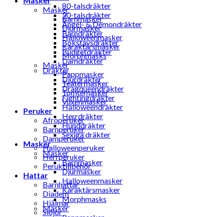
Masker
80-talsdräkter
Masker
90-talsdräkter
Barnmasker
Ängel- & Demondräkter
Djurmasker
Barndräkter
Halloweenmasker
Bokstavsdräkter
Karaktärsmasker
Budgetdräkter
Morphmasks
Damdräkter
Masker
Dräkter
Pappmasker
Djurdräkter
Teatermasker
Dragqueendräkter
Tomtemasker
Fightingdräkter
Vuxenmasker
Halloweendräkter
Peruker
Herrdräkter
Afroperuker
Hunddräkter
Barnperuker
Sexiga dräkter
Damperuker
Masker
Halloweenperuker
Masker
Herrperuker
Barnmasker
Peruktillbehör
Djurmasker
Hattar
Halloweenmasker
Barnhattar
Karaktärsmasker
Diadem
Morphmasks
Hjälmar
Masker
Slöjor