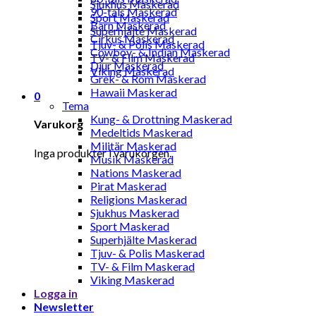
Sjukhus Maskerad
90-tals Maskerad
Sport Maskerad
Barn Maskerad
Superhjälte Maskerad
Cirkus Maskerad
Tjuv- & Polis Maskerad
Cowboy- & Indian Maskerad
TV- & Film Maskerad
Djur Maskerad
Viking Maskerad
Grek- & Rom Maskerad
Hawaii Maskerad
0
Tema
Kung- & Drottning Maskerad
Varukorg
Medeltids Maskerad
Militär Maskerad
Inga produkter i varukorgen.
Musik Maskerad
Nations Maskerad
Pirat Maskerad
Religions Maskerad
Sjukhus Maskerad
Sport Maskerad
Superhjälte Maskerad
Tjuv- & Polis Maskerad
TV- & Film Maskerad
Viking Maskerad
Logga in
Newsletter