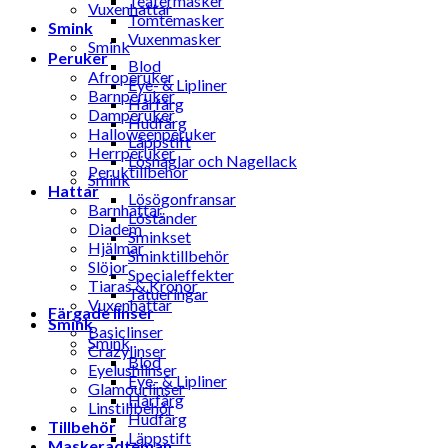
Teatermasker
Vuxenhattar
Tomtemasker
Smink
Vuxenmasker
Smink
Peruker
Blod
Afroperuker
Eye- & Lipliner
Barnperuker
Hårfärg
Damperuker
Hudfärg
Halloweenperuker
Läppstift
Herrperuker
Lösnaglar och Nagellack
Peruktillbehör
Smink
Hattar
Lösögonfransar
Barnhattar
Löständer
Diadem
Sminkset
Hjälmar
Sminktillbehör
Slöjor
Specialeffekter
Tiaras & Kronor
Tatueringar
Vuxenhattar
Färgade linser
Smink
Basiclinser
Smink
Crazylinser
Blod
Eyelushlinser
Eye- & Lipliner
Glamourlinser
Hårfärg
Linstillbehör
Hudfärg
Tillbehör
Läppstift
Maskeradteman