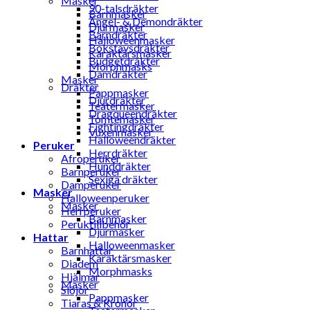
Masker
90-talsdräkter
Barnmasker
Ängel- & Demondräkter
Djurmasker
Barndräkter
Halloweenmasker
Bokstavsdräkter
Karaktärsmasker
Budgetdräkter
Morphmasks
Damdräkter
Masker
Dräkter
Pappmasker
Djurdräkter
Teatermasker
Dragqueendräkter
Tomtemasker
Fightingdräkter
Vuxenmasker
Halloweendräkter
Peruker
Herrdräkter
Afroperuker
Hunddräkter
Barnperuker
Sexiga dräkter
Damperuker
Masker
Halloweenperuker
Masker
Herrperuker
Barnmasker
Peruktillbehör
Djurmasker
Hattar
Halloweenmasker
Barnhattar
Karaktärsmasker
Diadem
Morphmasks
Hjälmar
Masker
Slöjor
Pappmasker
Tiaras & Kronor