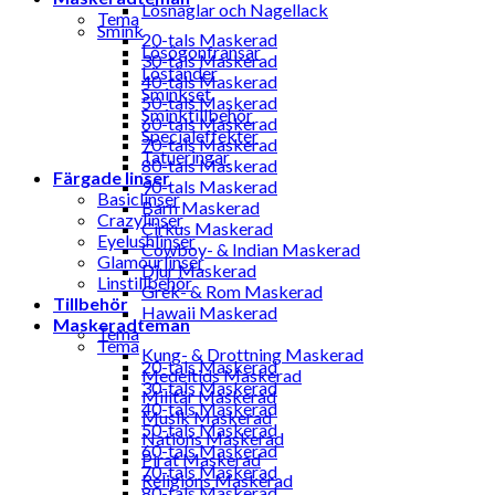
Lösnaglar och Nagellack
Tema
Smink
20-tals Maskerad
Lösögonfransar
30-tals Maskerad
Löständer
40-tals Maskerad
Sminkset
50-tals Maskerad
Sminktillbehör
60-tals Maskerad
Specialeffekter
70-tals Maskerad
Tatueringar
80-tals Maskerad
Färgade linser
90-tals Maskerad
Basiclinser
Barn Maskerad
Crazylinser
Cirkus Maskerad
Eyelushlinser
Cowboy- & Indian Maskerad
Glamourlinser
Djur Maskerad
Linstillbehör
Grek- & Rom Maskerad
Tillbehör
Hawaii Maskerad
Maskeradteman
Tema
Tema
Kung- & Drottning Maskerad
20-tals Maskerad
Medeltids Maskerad
30-tals Maskerad
Militär Maskerad
40-tals Maskerad
Musik Maskerad
50-tals Maskerad
Nations Maskerad
60-tals Maskerad
Pirat Maskerad
70-tals Maskerad
Religions Maskerad
80-tals Maskerad