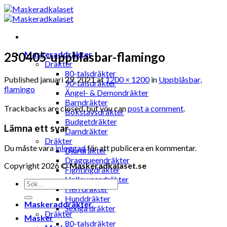
Skip
to
content
Maskeraddräkter
250405-uppblasbar-flamingo
Dräkter
80-talsdräkter
Published
januari 29, 2021
at
1200 × 1200
in
Uppblåsbar,
90-talsdräkter
flamingo
Ängel- & Demondräkter
Barndräkter
Trackbacks are closed, but you can
post a comment
.
Bokstavsdräkter
Budgetdräkter
Lämna ett svar
Damdräkter
Dräkter
Du måste vara
inloggad
för att publicera en kommentar.
Djurdräkter
Dragqueendräkter
Copyright 2026 ©
Maskeradkalaset.se
Fightingdräkter
Halloweendräkter
Sök
Herrdräkter
efter:
Hunddräkter
Maskeraddräkter
Sexiga dräkter
Dräkter
Masker
80-talsdräkter