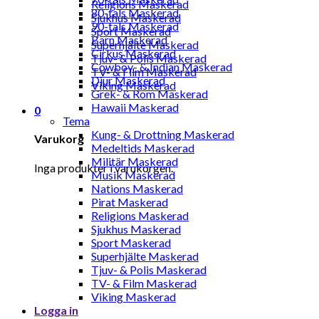
Religions Maskerad
80-tals Maskerad
Sjukhus Maskerad
90-tals Maskerad
Sport Maskerad
Barn Maskerad
Superhjälte Maskerad
Cirkus Maskerad
Tjuv- & Polis Maskerad
Cowboy- & Indian Maskerad
TV- & Film Maskerad
Djur Maskerad
Viking Maskerad
Grek- & Rom Maskerad
Hawaii Maskerad
0
Tema
Kung- & Drottning Maskerad
Varukorg
Medeltids Maskerad
Militär Maskerad
Inga produkter i varukorgen.
Musik Maskerad
Nations Maskerad
Pirat Maskerad
Religions Maskerad
Sjukhus Maskerad
Sport Maskerad
Superhjälte Maskerad
Tjuv- & Polis Maskerad
TV- & Film Maskerad
Viking Maskerad
Logga in