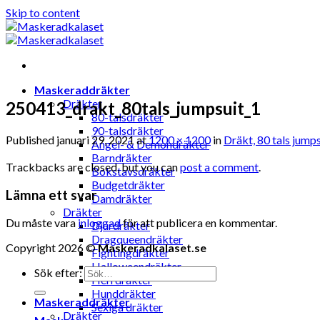
Skip to content
Maskeraddräkter
Dräkter
250413_drakt_80tals_jumpsuit_1
80-talsdräkter
90-talsdräkter
Published
januari 29, 2021
at
1200 × 1200
in
Dräkt, 80 tals jumps
Ängel- & Demondräkter
Barndräkter
Trackbacks are closed, but you can
post a comment
.
Bokstavsdräkter
Budgetdräkter
Lämna ett svar
Damdräkter
Dräkter
Du måste vara
inloggad
för att publicera en kommentar.
Djurdräkter
Dragqueendräkter
Copyright 2026 ©
Maskeradkalaset.se
Fightingdräkter
Halloweendräkter
Sök efter:
Herrdräkter
Hunddräkter
Maskeraddräkter
Sexiga dräkter
Dräkter